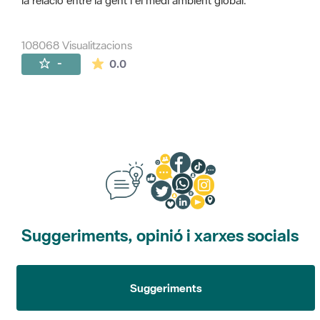
la relació entre la gent i el medi ambient global.
108068 Visualitzacions
La mitjana de les valoracions és de 0 estr
-
0.0
Suggeriments, opinió i xarxes socials
Suggeriments