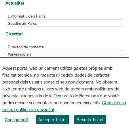
Actualitat
L'Informatiu dels Parcs
Gaudim als Parcs
Directori
Directori de contacte
Xarxes socials
Aplicacions mòbils
Aquest portal web únicament utilitza galetes pròpies amb
Bústia de suggeriments
finalitat tècnica, no recapta ni cedeix dades de caràcter
Opineu sobre els parcs
personal dels usuaris sense el seu coneixement. No obstant
això, conté enllaços a llocs web de tercers amb polítiques de
privacitat alienes a la de la Diputació de Barcelona que vostè
podrà decidir si accepta o no quan accedeixi a ells.
Consulteu la
MAPA WEB
AVÍS LEGAL
ACCESSIBILITAT
nostra política de privacitat
Diputació de Barcelona. Edifici Llacuna, 1a planta. Badajoz, 49. 08005
Configuració
Accepta-ho tot
Rebutja-ho tot
Barcelona. Tel. 934 022 428 / xarxaparcs@diba.cat