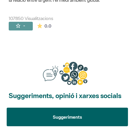
la relació entre la gent i el medi ambient global.
107850 Visualitzacions
La mitjana de les valoracions és de 0 estr
-
0.0
Suggeriments, opinió i xarxes socials
Suggeriments