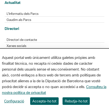
Actualitat
L'Informatiu dels Parcs
Gaudim als Parcs
Directori
Directori de contacte
Xarxes socials
Aplicacions mòbils
Aquest portal web únicament utilitza galetes pròpies amb
Bústia de suggeriments
finalitat tècnica, no recapta ni cedeix dades de caràcter
Opineu sobre els parcs
personal dels usuaris sense el seu coneixement. No obstant
això, conté enllaços a llocs web de tercers amb polítiques de
privacitat alienes a la de la Diputació de Barcelona que vostè
podrà decidir si accepta o no quan accedeixi a ells.
Consulteu la
MAPA WEB
AVÍS LEGAL
ACCESSIBILITAT
nostra política de privacitat
Diputació de Barcelona. Edifici Llacuna, 1a planta. Badajoz, 49. 08005
Configuració
Accepta-ho tot
Rebutja-ho tot
Barcelona. Tel. 934 022 428 / xarxaparcs@diba.cat