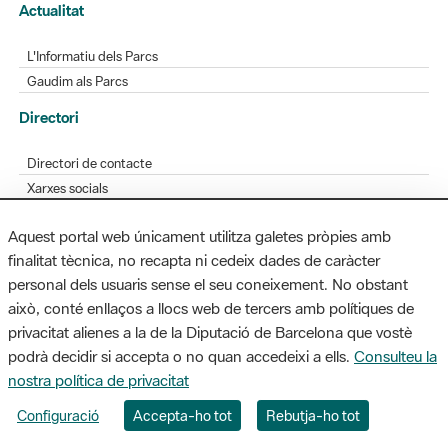
Actualitat
L'Informatiu dels Parcs
Gaudim als Parcs
Directori
Directori de contacte
Xarxes socials
Aplicacions mòbils
Aquest portal web únicament utilitza galetes pròpies amb
Bústia de suggeriments
finalitat tècnica, no recapta ni cedeix dades de caràcter
Opineu sobre els parcs
personal dels usuaris sense el seu coneixement. No obstant
això, conté enllaços a llocs web de tercers amb polítiques de
privacitat alienes a la de la Diputació de Barcelona que vostè
podrà decidir si accepta o no quan accedeixi a ells.
Consulteu la
MAPA WEB
AVÍS LEGAL
ACCESSIBILITAT
nostra política de privacitat
Diputació de Barcelona. Edifici Llacuna, 1a planta. Badajoz, 49. 08005
Configuració
Accepta-ho tot
Rebutja-ho tot
Barcelona. Tel. 934 022 428 / xarxaparcs@diba.cat