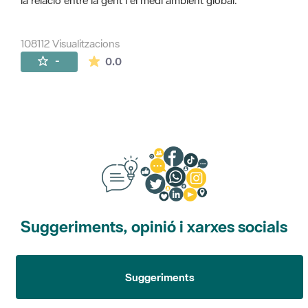
la relació entre la gent i el medi ambient global.
108112 Visualitzacions
La mitjana de les valoracions és de 0 estr
-
0.0
Suggeriments, opinió i xarxes socials
Suggeriments