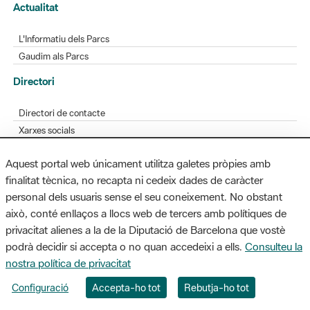
Actualitat
L'Informatiu dels Parcs
Gaudim als Parcs
Directori
Directori de contacte
Xarxes socials
Aplicacions mòbils
Aquest portal web únicament utilitza galetes pròpies amb
Bústia de suggeriments
finalitat tècnica, no recapta ni cedeix dades de caràcter
Opineu sobre els parcs
personal dels usuaris sense el seu coneixement. No obstant
això, conté enllaços a llocs web de tercers amb polítiques de
privacitat alienes a la de la Diputació de Barcelona que vostè
podrà decidir si accepta o no quan accedeixi a ells.
Consulteu la
MAPA WEB
AVÍS LEGAL
ACCESSIBILITAT
nostra política de privacitat
Diputació de Barcelona. Edifici Llacuna, 1a planta. Badajoz, 49. 08005
Configuració
Accepta-ho tot
Rebutja-ho tot
Barcelona. Tel. 934 022 428 / xarxaparcs@diba.cat