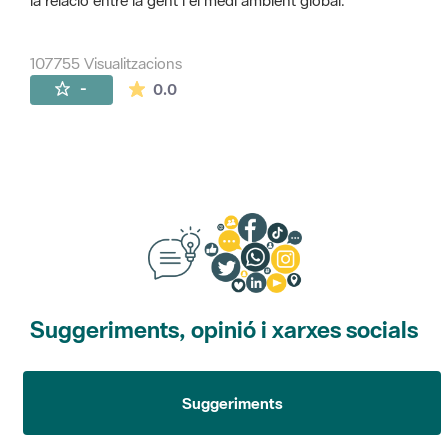
la relació entre la gent i el medi ambient global.
107755 Visualitzacions
La mitjana de les valoracions és de 0 estr
-
0.0
Suggeriments, opinió i xarxes socials
Suggeriments