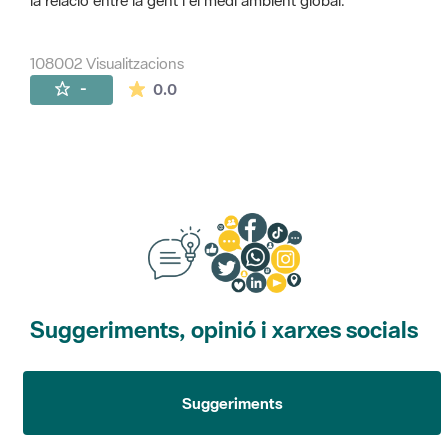
la relació entre la gent i el medi ambient global.
108002 Visualitzacions
La mitjana de les valoracions és de 0 estr
-
0.0
Suggeriments, opinió i xarxes socials
Suggeriments