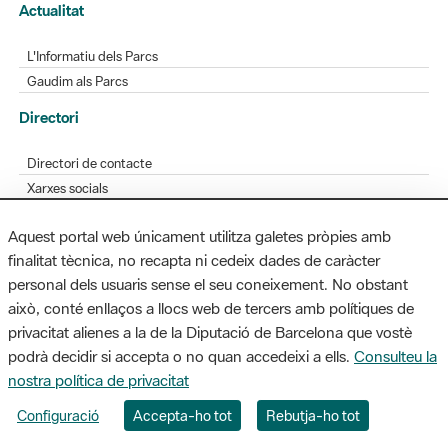
Actualitat
L'Informatiu dels Parcs
Gaudim als Parcs
Directori
Directori de contacte
Xarxes socials
Aplicacions mòbils
Aquest portal web únicament utilitza galetes pròpies amb
Bústia de suggeriments
finalitat tècnica, no recapta ni cedeix dades de caràcter
Opineu sobre els parcs
personal dels usuaris sense el seu coneixement. No obstant
això, conté enllaços a llocs web de tercers amb polítiques de
privacitat alienes a la de la Diputació de Barcelona que vostè
podrà decidir si accepta o no quan accedeixi a ells.
Consulteu la
MAPA WEB
AVÍS LEGAL
ACCESSIBILITAT
nostra política de privacitat
Diputació de Barcelona. Edifici Llacuna, 1a planta. Badajoz, 49. 08005
Configuració
Accepta-ho tot
Rebutja-ho tot
Barcelona. Tel. 934 022 428 / xarxaparcs@diba.cat