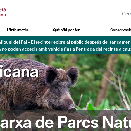
L'Informatiu
Què s'hi pot fer
Conservació
nt Miquel del Fai - El recinte reobre al públic després del tancam
o poden accedir amb vehicle fins a l'entrada del recinte a caus
ricana
arxa de Parcs Nat