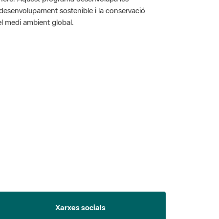
l desenvolupament sostenible i la conservació
i el medi ambient global.
 5.
Xarxes socials