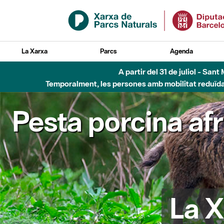
Salta al contingut principal
La Xarxa
Parcs
Agenda
A partir del 31 de juliol - Sa
Temporalment, les persones amb mobilitat reduïda n
Pesta porcina af
La X