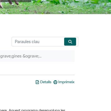
P&agrave;gines &ograve;rfenes
Detalls
Imprimeix
here. Aquest programa desenvolupa les