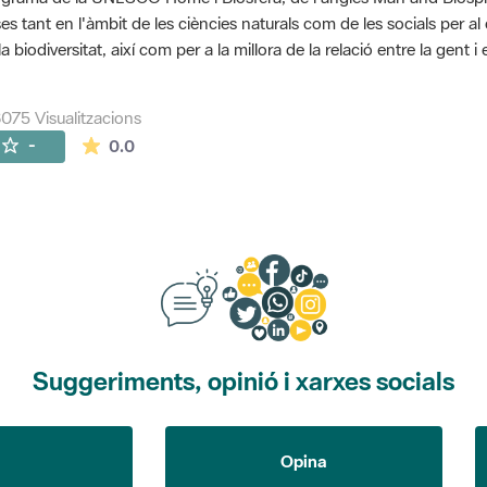
es tant en l'àmbit de les ciències naturals com de les socials per a
la biodiversitat, així com per a la millora de la relació entre la gent 
075 Visualitzacions
La mitjana de les valoracions és de 0 estrelles de
-
0.0
Suggeriments, opinió i xarxes socials
Opina