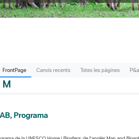
FrontPage
Canvis recents
Totes les pàgines
M
sari
AB, Programa
grama de la UNESCO Home i Biosfera; de l'anglès Man and Biosp