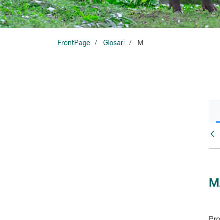
FrontPage
Glosari
M
Glo
M
Pro