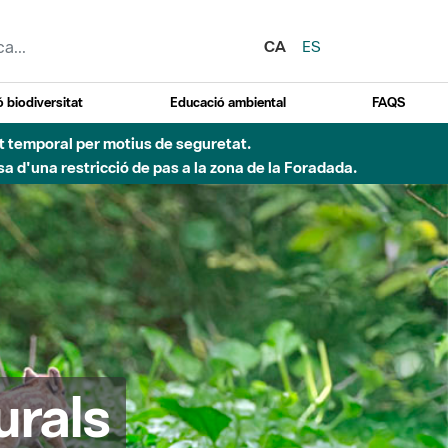
CA
ES
 biodiversitat
Educació ambiental
FAQS
ent temporal per motius de seguretat.
a d'una restricció de pas a la zona de la Foradada.
urals