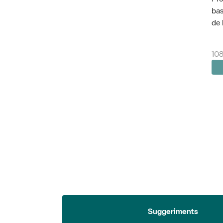
bas
de 
108
Suggeriments