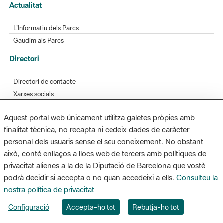
Actualitat
L'Informatiu dels Parcs
Gaudim als Parcs
Directori
Directori de contacte
Xarxes socials
Aplicacions mòbils
Aquest portal web únicament utilitza galetes pròpies amb
Bústia de suggeriments
finalitat tècnica, no recapta ni cedeix dades de caràcter
Opineu sobre els parcs
personal dels usuaris sense el seu coneixement. No obstant
això, conté enllaços a llocs web de tercers amb polítiques de
privacitat alienes a la de la Diputació de Barcelona que vostè
podrà decidir si accepta o no quan accedeixi a ells.
Consulteu la
MAPA WEB
AVÍS LEGAL
ACCESSIBILITAT
nostra política de privacitat
Diputació de Barcelona. Edifici Llacuna, 1a planta. Badajoz, 49. 08005
Configuració
Accepta-ho tot
Rebutja-ho tot
Barcelona. Tel. 934 022 428 / xarxaparcs@diba.cat