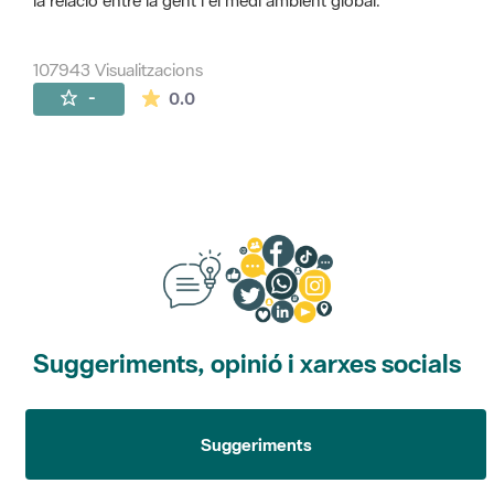
la relació entre la gent i el medi ambient global.
107943 Visualitzacions
La mitjana de les valoracions és de 0 estr
-
0.0
Suggeriments, opinió i xarxes socials
Suggeriments