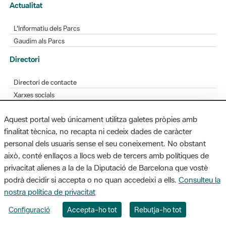
Actualitat
L'Informatiu dels Parcs
Gaudim als Parcs
Directori
Directori de contacte
Xarxes socials
Aplicacions mòbils
Aquest portal web únicament utilitza galetes pròpies amb
Bústia de suggeriments
finalitat tècnica, no recapta ni cedeix dades de caràcter
Opineu sobre els parcs
personal dels usuaris sense el seu coneixement. No obstant
això, conté enllaços a llocs web de tercers amb polítiques de
privacitat alienes a la de la Diputació de Barcelona que vostè
podrà decidir si accepta o no quan accedeixi a ells.
Consulteu la
MAPA WEB
AVÍS LEGAL
ACCESSIBILITAT
nostra política de privacitat
Diputació de Barcelona. Edifici Llacuna, 1a planta. Badajoz, 49. 08005
Configuració
Accepta-ho tot
Rebutja-ho tot
Barcelona. Tel. 934 022 428 / xarxaparcs@diba.cat