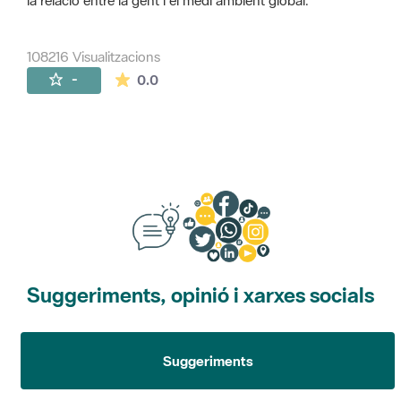
la relació entre la gent i el medi ambient global.
108216 Visualitzacions
La mitjana de les valoracions és de 0 estr
-
0.0
Suggeriments, opinió i xarxes socials
Suggeriments