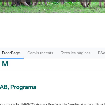
FrontPage
Canvis recents
Totes les pàgines
M
sari
AB, Programa
grama de la UNESCO Home i Biosfera; de l'anglès Man and Biosp