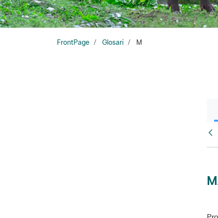
FrontPage
Glosari
M
Glo
M
Pro