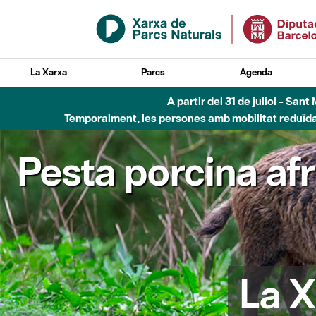
Salta al contingut principal
La Xarxa
Parcs
Agenda
A partir del 31 de juliol - Sa
Temporalment, les persones amb mobilitat reduïda n
Pesta porcina af
La X