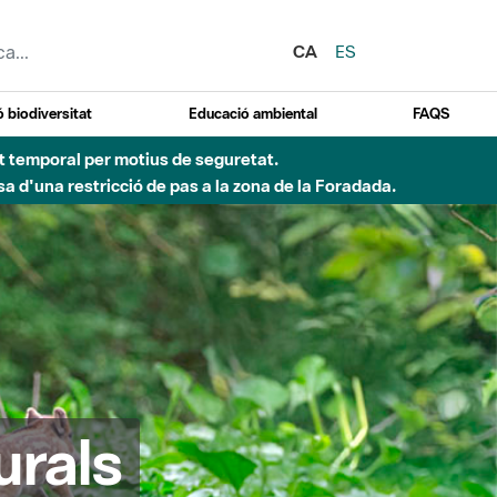
CA
ES
 biodiversitat
Educació ambiental
FAQS
ent temporal per motius de seguretat.
a d'una restricció de pas a la zona de la Foradada.
urals