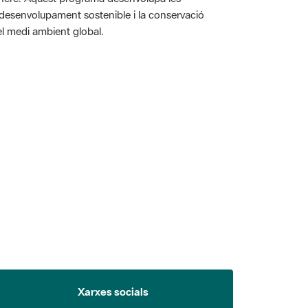
l desenvolupament sostenible i la conservació
i el medi ambient global.
 5.
Xarxes socials