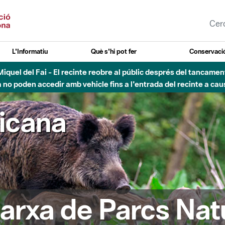
L'Informatiu
Què s'hi pot fer
Conservació
nt Miquel del Fai - El recinte reobre al públic després del tancam
o poden accedir amb vehicle fins a l'entrada del recinte a caus
ricana
arxa de Parcs Nat