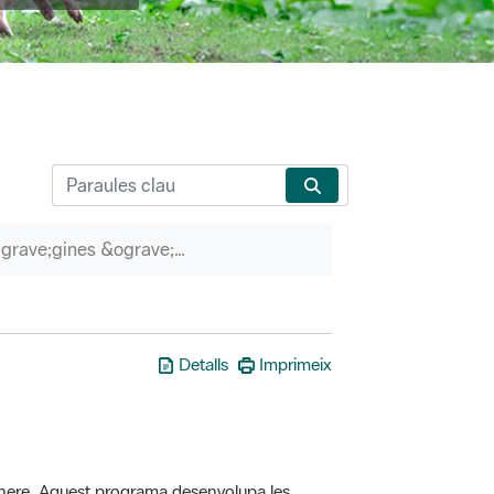
P&agrave;gines &ograve;rfenes
Detalls
Imprimeix
here. Aquest programa desenvolupa les