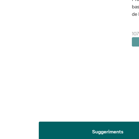
bas
de 
107
Suggeriments