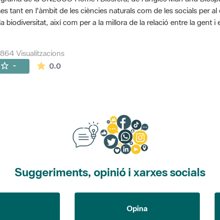
es tant en l'àmbit de les ciències naturals com de les socials per a
la biodiversitat, així com per a la millora de la relació entre la gent 
864 Visualitzacions
La mitjana de les valoracions és de 0 estrelles de
-
0.0
Suggeriments, opinió i xarxes socials
Opina