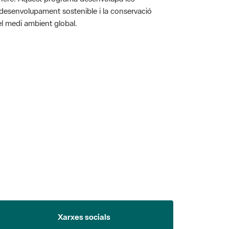
l desenvolupament sostenible i la conservació
i el medi ambient global.
 5.
Xarxes socials