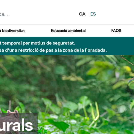
CA
ES
 biodiversitat
Educació ambiental
FAQS
ent temporal per motius de seguretat.
a d'una restricció de pas a la zona de la Foradada.
urals