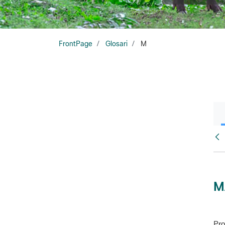
FrontPage
Glosari
M
Glo
M
Pro