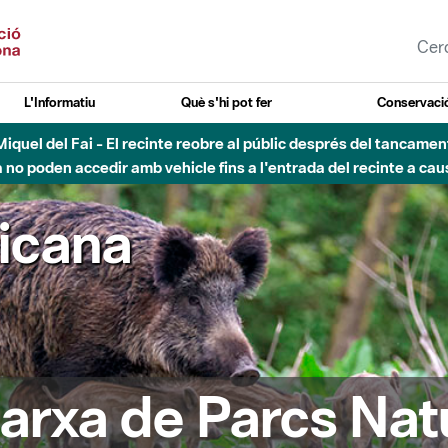
L'Informatiu
Què s'hi pot fer
Conservació
nt Miquel del Fai - El recinte reobre al públic després del tancam
o poden accedir amb vehicle fins a l'entrada del recinte a caus
ricana
arxa de Parcs Nat