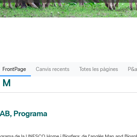
FrontPage
Canvis recents
Totes les pàgines
M
sari
AB, Programa
grama de la UNESCO Home i Biosfera; de l'anglès Man and Biosp