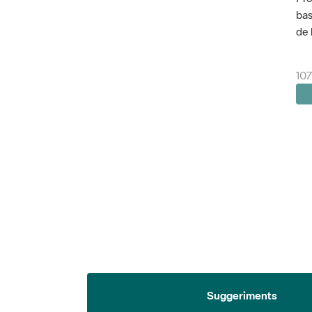
bas
de 
107
Suggeriments