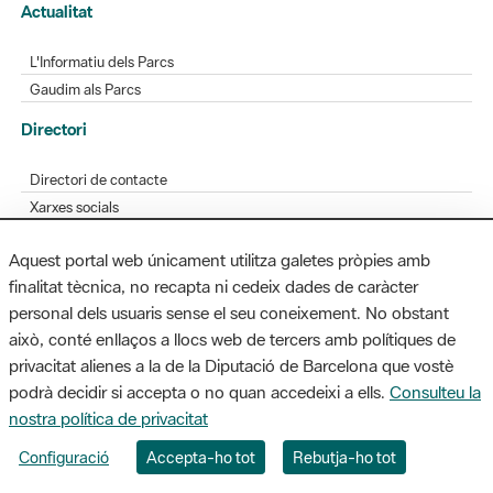
Actualitat
L'Informatiu dels Parcs
Gaudim als Parcs
Directori
Directori de contacte
Xarxes socials
Aplicacions mòbils
Aquest portal web únicament utilitza galetes pròpies amb
Bústia de suggeriments
finalitat tècnica, no recapta ni cedeix dades de caràcter
Opineu sobre els parcs
personal dels usuaris sense el seu coneixement. No obstant
això, conté enllaços a llocs web de tercers amb polítiques de
privacitat alienes a la de la Diputació de Barcelona que vostè
podrà decidir si accepta o no quan accedeixi a ells.
Consulteu la
MAPA WEB
AVÍS LEGAL
ACCESSIBILITAT
nostra política de privacitat
Diputació de Barcelona. Edifici Llacuna, 1a planta. Badajoz, 49. 08005
Configuració
Accepta-ho tot
Rebutja-ho tot
Barcelona. Tel. 934 022 428 / xarxaparcs@diba.cat