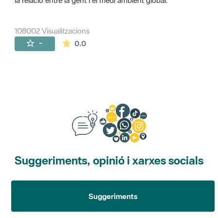
la relació entre la gent i el medi ambient global.
108002 Visualitzacions
La mitjana de les valoracions és de 0 estr
-
0.0
Suggeriments, opinió i xarxes socials
Suggeriments