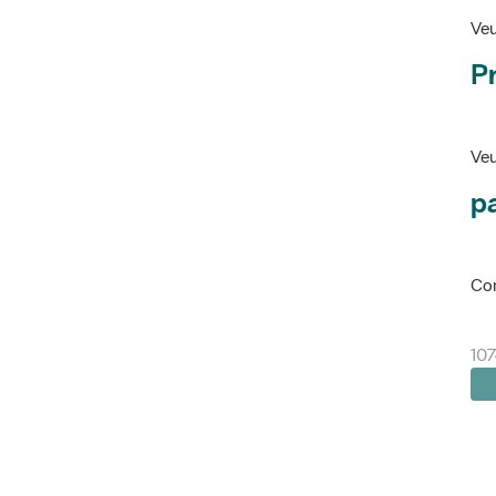
Veu
P
Veu
pa
Con
107