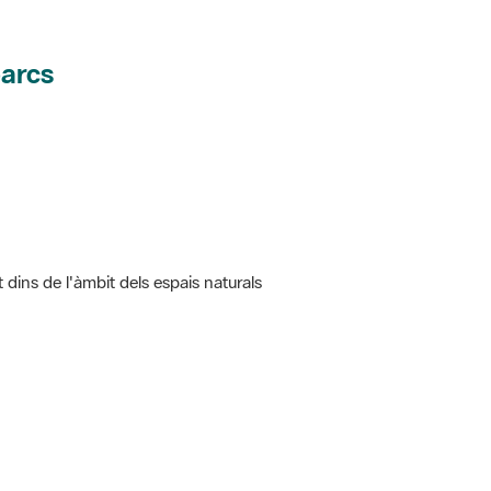
parcs
t dins de l'àmbit dels espais naturals
 5.