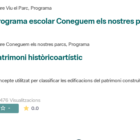
re Viu el Parc, Programa
rograma escolar Coneguem els nostres 
re Coneguem els nostres parcs, Programa
trimoni històricoartístic
cepte utilitzat per classificar les edificacions del patrimoni construï
476 Visualitzacions
La mitjana de les valoracions és de 0 estrelles de
-
0.0