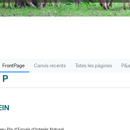
FrontPage
Canvis recents
Totes les pàgines
P
sari
EIN
eu Pla d'Espais d'Interès Natural