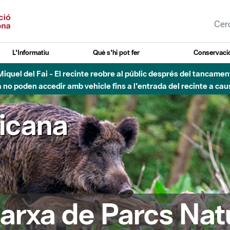
L'Informatiu
Què s'hi pot fer
Conservació
esòs - Afectacions a la llera del Parc Fluvial del Besòs degut a
ricana
arxa de Parcs Nat