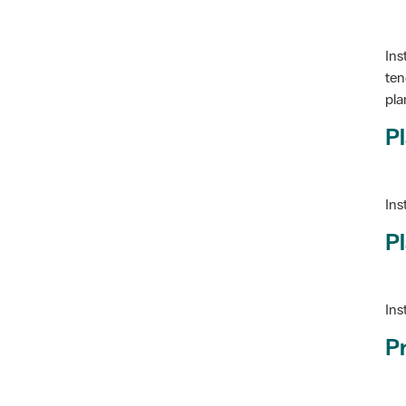
Ins
ten
pla
Pl
Ins
Pl
Ins
P
Ve