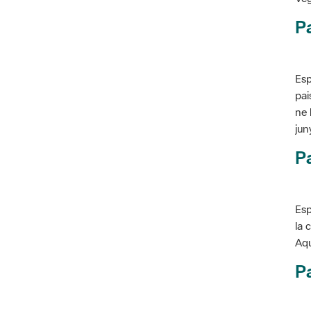
P
Esp
pai
ne 
jun
Pa
Esp
la 
Aqu
Pa
Con