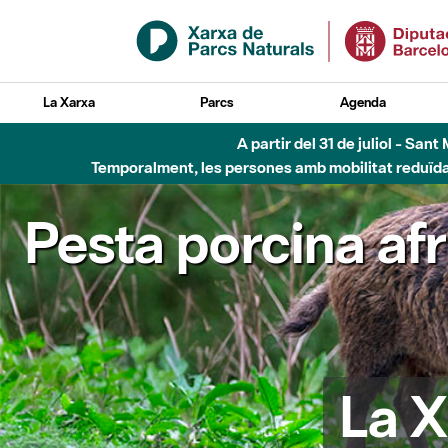
Salta al contingut principal
La Xarxa
Parcs
Agenda
Fins al desembre de 2026 - Parc Fluvial B
Pesta porcina af
La X