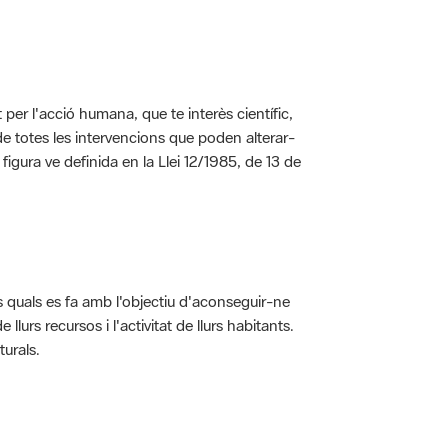
per l'acció humana, que te interès científic,
s de totes les intervencions que poden alterar-
 figura ve definida en la Llei 12/1985, de 13 de
ls quals es fa amb l'objectiu d'aconseguir-ne
rs recursos i l'activitat de llurs habitants.
turals.
t dins de l'àmbit dels espais naturals