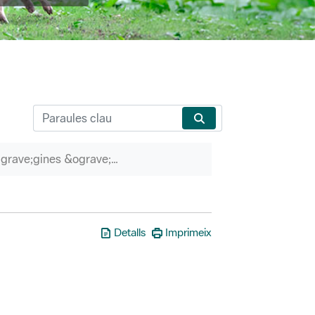
P&agrave;gines &ograve;rfenes
Detalls
Imprimeix