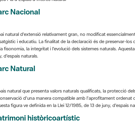
arc Nacional
ai natural d'extensió relativament gran, no modificat essencialment 
satgístic i educatiu. La finalitat de la declaració és de preservar-lo
la fisonomia, la integritat i l'evolució dels sistemes naturals. Aquesta
y, d'espais naturals.
rc Natural
ais natural que presenta valors naturals qualificats, la protecció de
conservació d'una manera compatible amb l'aprofitament ordenat de llu
esta figura ve definida en la Llei 12/1985, de 13 de juny, d'espais na
trimoni històricoartístic
cepte utilitzat per classificar les edificacions del patrimoni construï