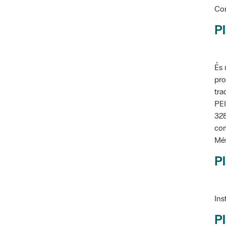
Pl
És 
pro
tra
PEI
328
com
Més
Pl
Ins
Pl