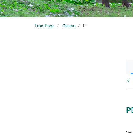
FrontPage
Glosari
P
Glo
P
Veg