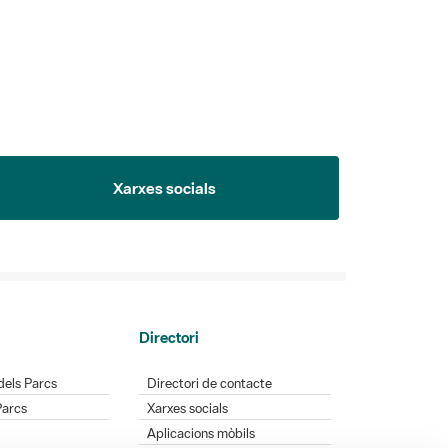
Xarxes socials
Directori
dels Parcs
Directori de contacte
Parcs
Xarxes socials
Aplicacions mòbils
Bústia de suggeriments