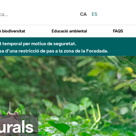
CA
ES
 biodiversitat
Educació ambiental
FAQS
 obres de construcció d'una passera sobre el riu
urals