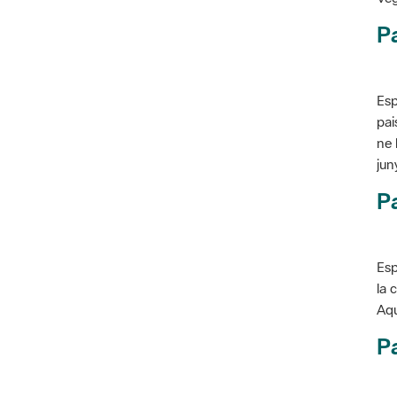
P
Esp
pai
ne 
jun
Pa
Esp
la 
Aqu
Pa
Con