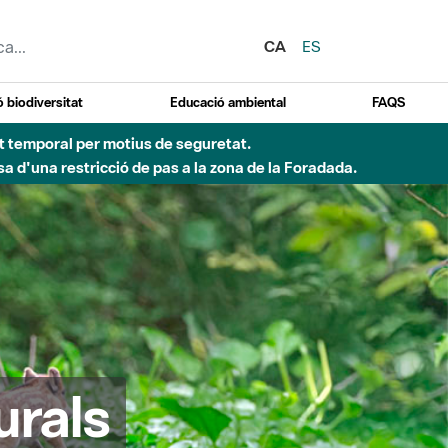
CA
ES
 biodiversitat
Educació ambiental
FAQS
 obres de construcció d'una passera sobre el riu
urals