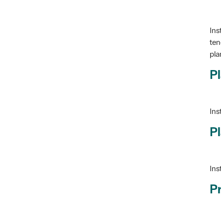
Ins
ten
pla
Pl
Ins
Pl
Ins
P
Ve