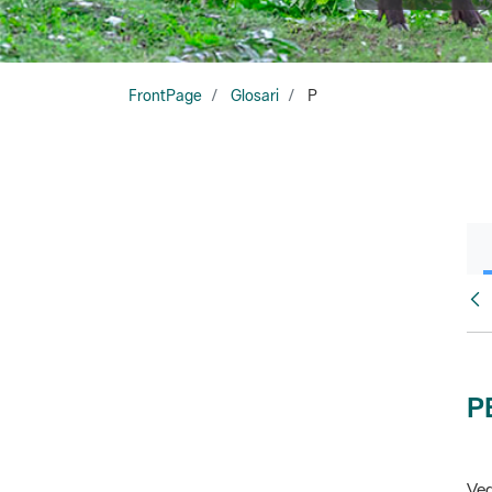
FrontPage
Glosari
P
Glo
P
Veg