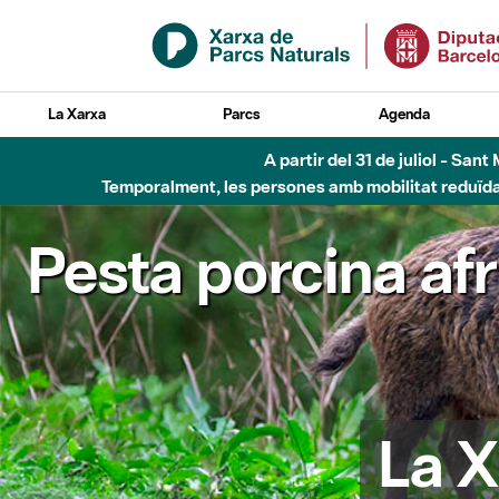
Salta al contingut principal
La Xarxa
Parcs
Agenda
Fins al desembre de 2026 - Parc Fluvial B
Pesta porcina af
La X