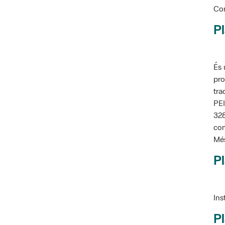
Pl
És 
pro
tra
PEI
328
com
Més
Pl
Ins
Pl