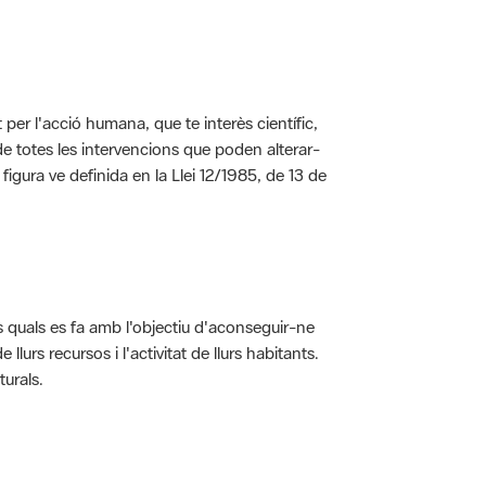
per l'acció humana, que te interès científic,
s de totes les intervencions que poden alterar-
 figura ve definida en la Llei 12/1985, de 13 de
ls quals es fa amb l'objectiu d'aconseguir-ne
rs recursos i l'activitat de llurs habitants.
turals.
t dins de l'àmbit dels espais naturals