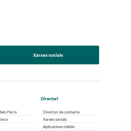
Xarxes socials
Directori
dels Parcs
Directori de contacte
Parcs
Xarxes socials
Aplicacions mòbils
Bústia de suggeriments