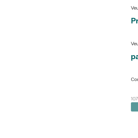
Veu
P
Veu
pa
Con
107