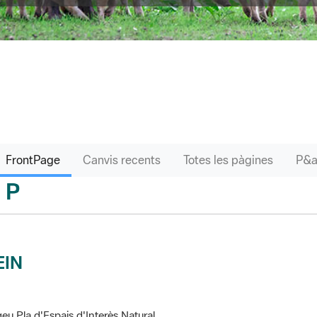
FrontPage
Canvis recents
Totes les pàgines
P
sari
EIN
eu Pla d'Espais d'Interès Natural