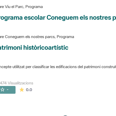
re Viu el Parc, Programa
rograma escolar Coneguem els nostres 
re Coneguem els nostres parcs, Programa
trimoni històricoartístic
cepte utilitzat per classificar les edificacions del patrimoni construï
474 Visualitzacions
La mitjana de les valoracions és de 0 estrelles de
-
0.0