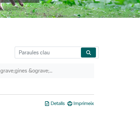
P&agrave;gines &ograve;rfenes
Detalls
Imprimeix