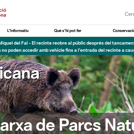
L'Informatiu
Què s'hi pot fer
Conservació
esòs - Afectacions a la llera del Parc Fluvial del Besòs degut a
ricana
arxa de Parcs Nat