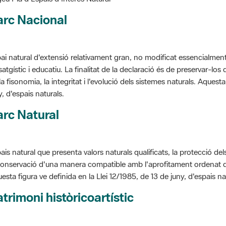
arc Nacional
ai natural d'extensió relativament gran, no modificat essencialment 
satgístic i educatiu. La finalitat de la declaració és de preservar-lo
la fisonomia, la integritat i l'evolució dels sistemes naturals. Aquesta
y, d'espais naturals.
rc Natural
ais natural que presenta valors naturals qualificats, la protecció de
conservació d'una manera compatible amb l'aprofitament ordenat de llu
esta figura ve definida en la Llei 12/1985, de 13 de juny, d'espais na
trimoni històricoartístic
cepte utilitzat per classificar les edificacions del patrimoni construï