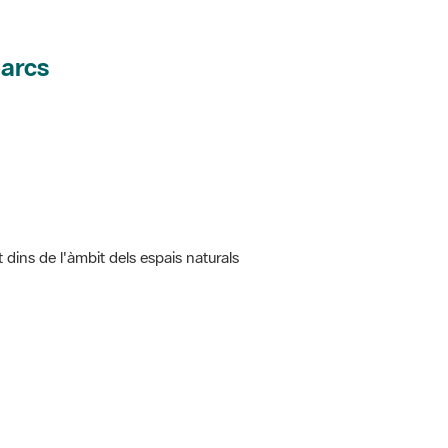
parcs
t dins de l'àmbit dels espais naturals
 5.