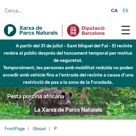
Salta al contingut principal
CA
ES
Fins al desembre de 2026 - Parc Fluvial Besòs -
Afectacions a la llera del Parc Fluvial del Besòs degut a
obres de construcció d'una passera sobre el riu
Pesta porcina africana
La Xarxa de Parcs Naturals
FrontPage
Glosari
P