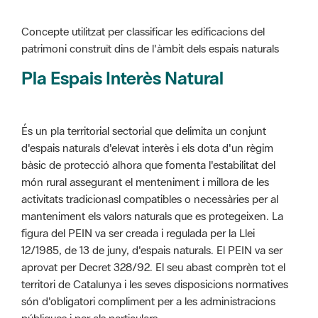
Pla Espais Interès Natural
És un pla territorial sectorial que delimita un conjunt
d'espais naturals d'elevat interès i els dota d'un règim
bàsic de protecció alhora que fomenta l'estabilitat del
món rural assegurant el menteniment i millora de les
activitats tradicionasl compatibles o necessàries per al
manteniment els valors naturals que es protegeixen. La
figura del PEIN va ser creada i regulada per la Llei
12/1985, de 13 de juny, d'espais naturals. El PEIN va ser
aprovat per Decret 328/92. El seu abast comprèn tot el
territori de Catalunya i les seves disposicions normatives
són d'obligatori compliment per a les administracions
públiques i per als particulars.
Més informació :
Cliqueu aquí
Pla d'ordenació