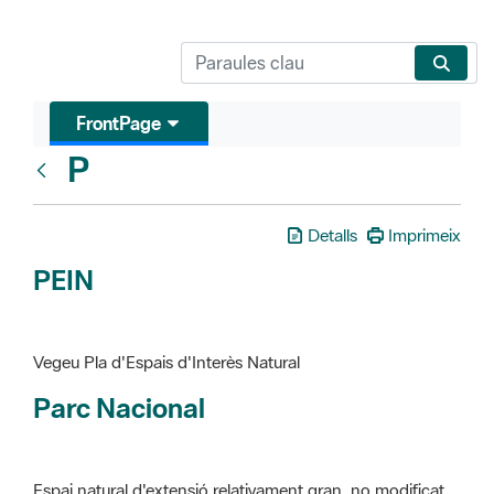
FrontPage
P
Glosari
Detalls
Imprimeix
PEIN
Vegeu Pla d'Espais d'Interès Natural
Parc Nacional
Espai natural d'extensió relativament gran, no modificat
essencialment per l'acció humana, que te interès científic,
paisatgístic i educatiu. La finalitat de la declaració és de
preservar-los de totes les intervencions que poden