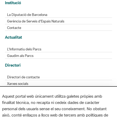
Gerència de Serveis d'Espais Naturals
Contacte
Actualitat
L'Informatiu dels Parcs
Gaudim als Parcs
Directori
Directori de contacte
Xarxes socials
Aplicacions mòbils
Bústia de suggeriments
Opineu sobre els parcs
Aquest portal web únicament utilitza galetes pròpies amb
finalitat tècnica, no recapta ni cedeix dades de caràcter
personal dels usuaris sense el seu coneixement. No obstant
MAPA WEB
AVÍS LEGAL
ACCESSIBILITAT
això, conté enllaços a llocs web de tercers amb polítiques de