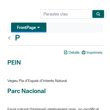
FrontPage
P
Glosari
Detalls
Imprimeix
PEIN
Vegeu Pla d'Espais d'Interès Natural
Parc Nacional
Espai natural d'extensió relativament gran, no modificat
essencialment per l'acció humana, que te interès científic,
paisatgístic i educatiu. La finalitat de la declaració és de
preservar-los de totes les intervencions que poden