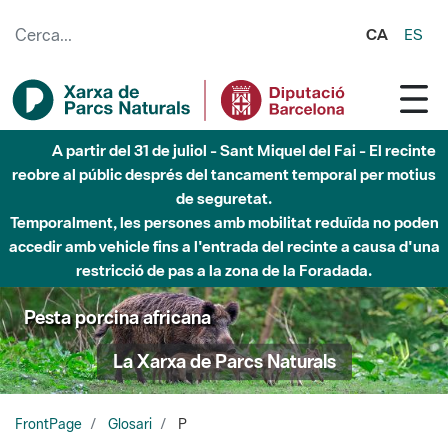
Salta al contingut principal
CA
ES
6 d'agost - Parc Fluvial Besòs - Activació de la Fase
d'Alerta del Parc Fluvial del Besòs per pluges intenses.
Tancats els accessos al Parc.
Pesta porcina africana
La Xarxa de Parcs Naturals
FrontPage
Glosari
P