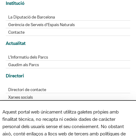
Gerència de Serveis d'Espais Naturals
Contacte
Actualitat
L'Informatiu dels Parcs
Gaudim als Parcs
Directori
Directori de contacte
Xarxes socials
Aplicacions mòbils
Bústia de suggeriments
Opineu sobre els parcs
Aquest portal web únicament utilitza galetes pròpies amb
finalitat tècnica, no recapta ni cedeix dades de caràcter
personal dels usuaris sense el seu coneixement. No obstant
MAPA WEB
AVÍS LEGAL
ACCESSIBILITAT
això, conté enllaços a llocs web de tercers amb polítiques de