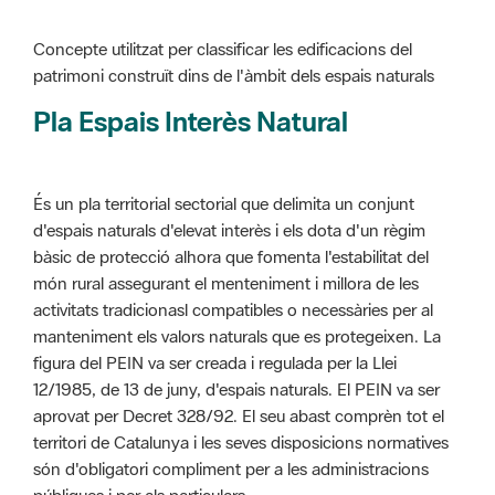
Pla Espais Interès Natural
És un pla territorial sectorial que delimita un conjunt
d'espais naturals d'elevat interès i els dota d'un règim
bàsic de protecció alhora que fomenta l'estabilitat del
món rural assegurant el menteniment i millora de les
activitats tradicionasl compatibles o necessàries per al
manteniment els valors naturals que es protegeixen. La
figura del PEIN va ser creada i regulada per la Llei
12/1985, de 13 de juny, d'espais naturals. El PEIN va ser
aprovat per Decret 328/92. El seu abast comprèn tot el
territori de Catalunya i les seves disposicions normatives
són d'obligatori compliment per a les administracions
públiques i per als particulars.
Més informació :
Cliqueu aquí
Pla d'ordenació