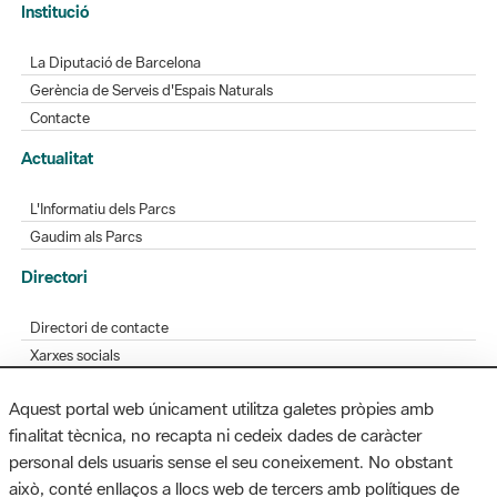
Gerència de Serveis d'Espais Naturals
Contacte
Actualitat
L'Informatiu dels Parcs
Gaudim als Parcs
Directori
Directori de contacte
Xarxes socials
Aplicacions mòbils
Bústia de suggeriments
Opineu sobre els parcs
Aquest portal web únicament utilitza galetes pròpies amb
finalitat tècnica, no recapta ni cedeix dades de caràcter
personal dels usuaris sense el seu coneixement. No obstant
MAPA WEB
AVÍS LEGAL
ACCESSIBILITAT
això, conté enllaços a llocs web de tercers amb polítiques de