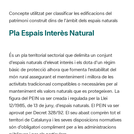
Pla Espais Interès Natural
És un pla territorial sectorial que delimita un conjunt
d'espais naturals d'elevat interès i els dota d'un règim
bàsic de protecció alhora que fomenta l'estabilitat del
món rural assegurant el menteniment i millora de les
activitats tradicionasl compatibles o necessàries per al
manteniment els valors naturals que es protegeixen. La
figura del PEIN va ser creada i regulada per la Llei
12/1985, de 13 de juny, d'espais naturals. El PEIN va ser
aprovat per Decret 328/92. El seu abast comprèn tot el
territori de Catalunya i les seves disposicions normatives
són d'obligatori compliment per a les administracions
públiques i per als particulars.
Més informació :
Cliqueu aquí
Pla d'ordenació