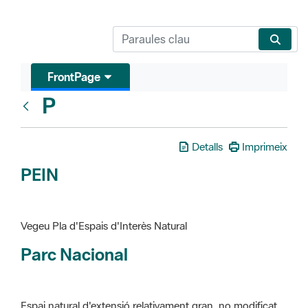
FrontPage
P
Glosari
Detalls
Imprimeix
PEIN
Vegeu Pla d'Espais d'Interès Natural
Parc Nacional
Espai natural d'extensió relativament gran, no modificat
essencialment per l'acció humana, que te interès científic,
paisatgístic i educatiu. La finalitat de la declaració és de
preservar-los de totes les intervencions que poden