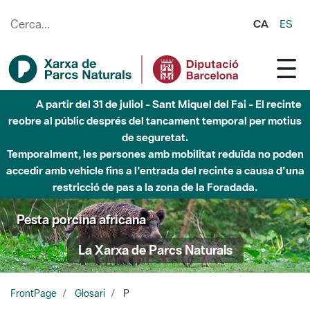
Salta al contingut principal
CA
ES
Fins al desembre de 2026 - Parc Fluvial Besòs -
Afectacions a la llera del Parc Fluvial del Besòs degut a
obres de construcció d'una passera sobre el riu
Pesta porcina africana
La Xarxa de Parcs Naturals
FrontPage
Glosari
P