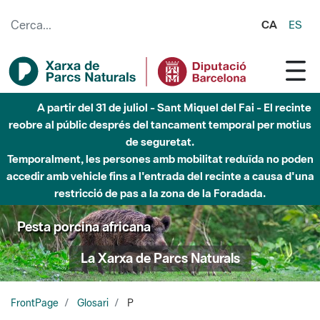
Salta al contingut principal
CA
ES
Fins al desembre de 2026 - Parc Fluvial Besòs -
Afectacions a la llera del Parc Fluvial del Besòs degut a
obres de construcció d'una passera sobre el riu
Pesta porcina africana
La Xarxa de Parcs Naturals
FrontPage
Glosari
P