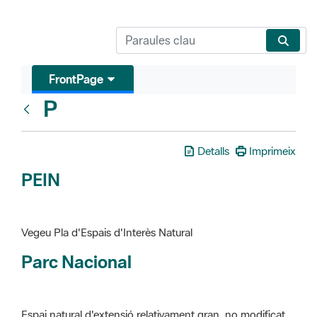
FrontPage
P
Glosari
Detalls
Imprimeix
PEIN
Vegeu Pla d'Espais d'Interès Natural
Parc Nacional
Espai natural d'extensió relativament gran, no modificat
essencialment per l'acció humana, que te interès científic,
paisatgístic i educatiu. La finalitat de la declaració és de
preservar-los de totes les intervencions que poden