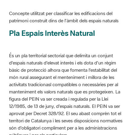
Pla Espais Interès Natural
És un pla territorial sectorial que delimita un conjunt
d'espais naturals d'elevat interès i els dota d'un règim
bàsic de protecció alhora que fomenta l'estabilitat del
món rural assegurant el menteniment i millora de les
activitats tradicionasl compatibles o necessàries per al
manteniment els valors naturals que es protegeixen. La
figura del PEIN va ser creada i regulada per la Llei
12/1985, de 13 de juny, d'espais naturals. El PEIN va ser
aprovat per Decret 328/92. El seu abast comprèn tot el
territori de Catalunya i les seves disposicions normatives
són d'obligatori compliment per a les administracions
públiques i per als particulars.
Més informació :
Cliqueu aquí
Pla d'ordenació