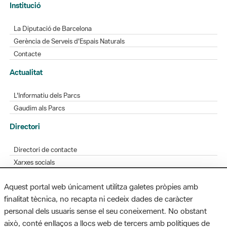
Gerència de Serveis d'Espais Naturals
Contacte
Actualitat
L'Informatiu dels Parcs
Gaudim als Parcs
Directori
Directori de contacte
Xarxes socials
Aplicacions mòbils
Bústia de suggeriments
Opineu sobre els parcs
Aquest portal web únicament utilitza galetes pròpies amb
finalitat tècnica, no recapta ni cedeix dades de caràcter
personal dels usuaris sense el seu coneixement. No obstant
MAPA WEB
AVÍS LEGAL
ACCESSIBILITAT
això, conté enllaços a llocs web de tercers amb polítiques de