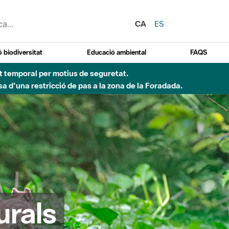
CA
ES
 biodiversitat
Educació ambiental
FAQS
 obres de construcció d'una passera sobre el riu
urals