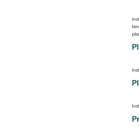
Ins
ten
pla
Pl
Ins
Pl
Ins
P
Ve