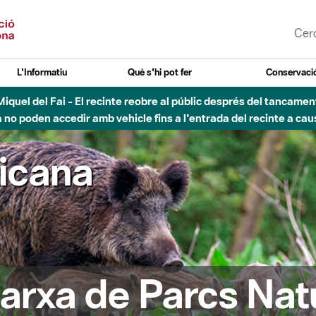
L'Informatiu
Què s'hi pot fer
Conservació
esòs - Afectacions a la llera del Parc Fluvial del Besòs degut a
ricana
arxa de Parcs Nat