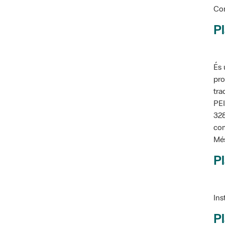
Pl
És 
pro
tra
PEI
328
com
Més
Pl
Ins
Pl