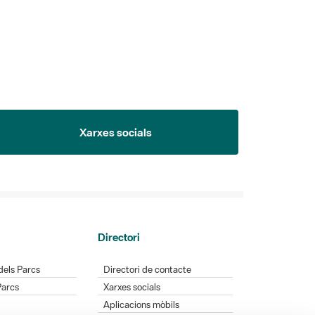
Xarxes socials
Directori
dels Parcs
Directori de contacte
Parcs
Xarxes socials
Aplicacions mòbils
Bústia de suggeriments