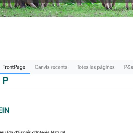
FrontPage
Canvis recents
Totes les pàgines
P
sari
EIN
eu Pla d'Espais d'Interès Natural