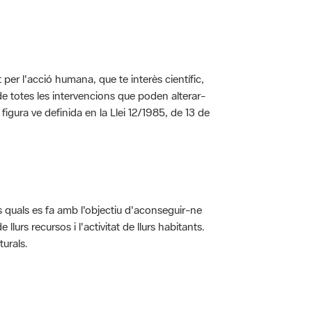
per l'acció humana, que te interès científic,
s de totes les intervencions que poden alterar-
 figura ve definida en la Llei 12/1985, de 13 de
ls quals es fa amb l'objectiu d'aconseguir-ne
rs recursos i l'activitat de llurs habitants.
turals.
t dins de l'àmbit dels espais naturals