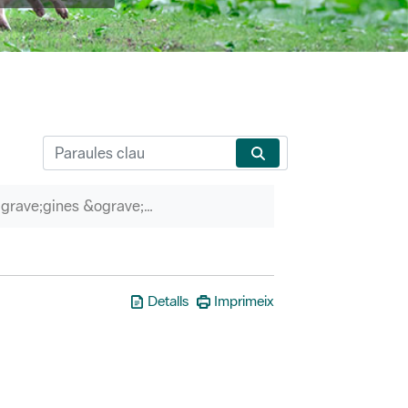
P&agrave;gines &ograve;rfenes
Detalls
Imprimeix