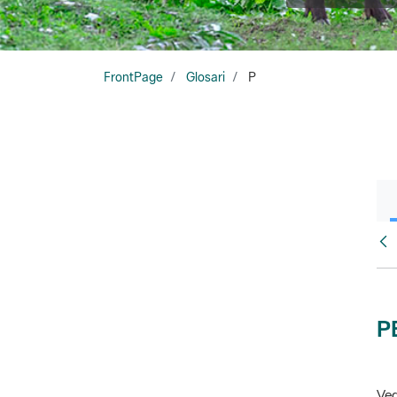
FrontPage
Glosari
P
Glo
P
Veg