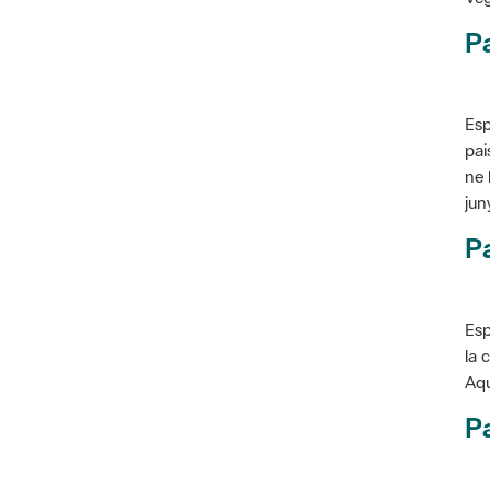
P
Esp
pai
ne 
jun
Pa
Esp
la 
Aqu
Pa
Con