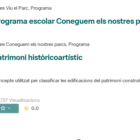
re Viu el Parc, Programa
rograma escolar Coneguem els nostres 
re Coneguem els nostres parcs, Programa
trimoni històricoartístic
cepte utilitzat per classificar les edificacions del patrimoni construï
727 Visualitzacions
La mitjana de les valoracions és de 0 estrelles de
-
0.0