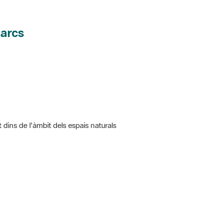
parcs
t dins de l'àmbit dels espais naturals
 5.