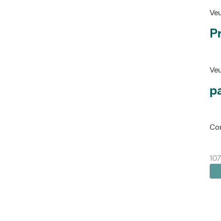
Veu
P
Veu
pa
Con
107