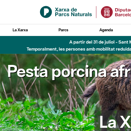
Salta al contingut principal
La Xarxa
Parcs
Agenda
Fins al desembre de 2026 - Parc Fluvial B
Pesta porcina af
La X