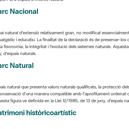
arc Nacional
ai natural d'extensió relativament gran, no modificat essencialment 
satgístic i educatiu. La finalitat de la declaració és de preservar-lo
la fisonomia, la integritat i l'evolució dels sistemes naturals. Aquesta
y, d'espais naturals.
rc Natural
ais natural que presenta valors naturals qualificats, la protecció de
conservació d'una manera compatible amb l'aprofitament ordenat de llu
esta figura ve definida en la Llei 12/1985, de 13 de juny, d'espais na
trimoni històricoartístic
cepte utilitzat per classificar les edificacions del patrimoni construï