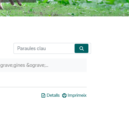
P&agrave;gines &ograve;rfenes
Detalls
Imprimeix