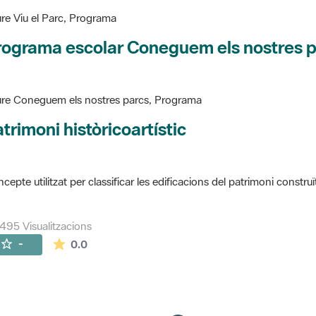
re Viu el Parc, Programa
rograma escolar Coneguem els nostres 
re Coneguem els nostres parcs, Programa
trimoni històricoartístic
cepte utilitzat per classificar les edificacions del patrimoni construï
495 Visualitzacions
La mitjana de les valoracions és de 0 estrelles de
-
0.0