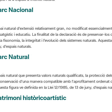
arc Nacional
ai natural d'extensió relativament gran, no modificat essencialment 
satgístic i educatiu. La finalitat de la declaració és de preservar-lo
la fisonomia, la integritat i l'evolució dels sistemes naturals. Aquesta
y, d'espais naturals.
rc Natural
ais natural que presenta valors naturals qualificats, la protecció de
conservació d'una manera compatible amb l'aprofitament ordenat de llu
esta figura ve definida en la Llei 12/1985, de 13 de juny, d'espais na
trimoni històricoartístic