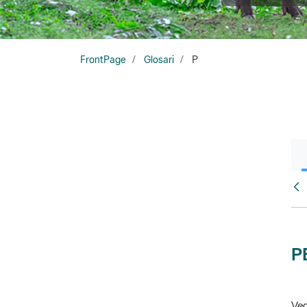
FrontPage
Glosari
P
Glo
P
Veg