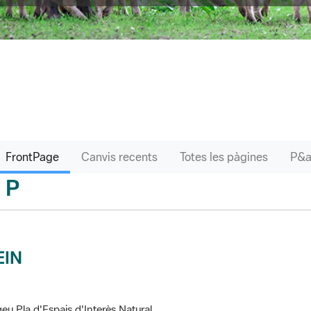
FrontPage
Canvis recents
Totes les pàgines
P
sari
EIN
eu Pla d'Espais d'Interès Natural