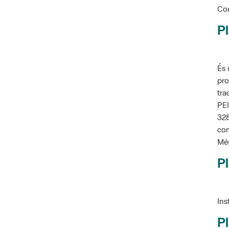
Con
Pl
És 
pro
tra
PEI
328
com
Més
Pl
Ins
Pl