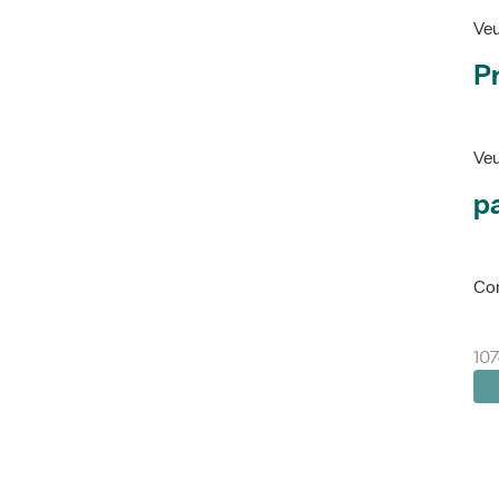
Veu
P
Veu
pa
Con
107