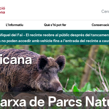
L'Informatiu
Què s'hi pot fer
Conservació
uvial Besòs - Activació de la Fase d'Alerta del Parc Fluvial del 
Tancats els accessos al Parc.
ricana
arxa de Parcs Nat