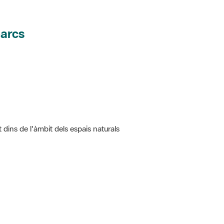
parcs
t dins de l'àmbit dels espais naturals
 5.