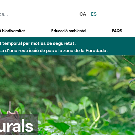
CA
ES
 biodiversitat
Educació ambiental
FAQS
Besòs per pluges intenses.
urals