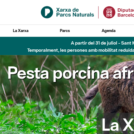
Salta al contingut principal
La Xarxa
Parcs
Agenda
6 d'agost - Parc Fl
Pesta porcina af
La X