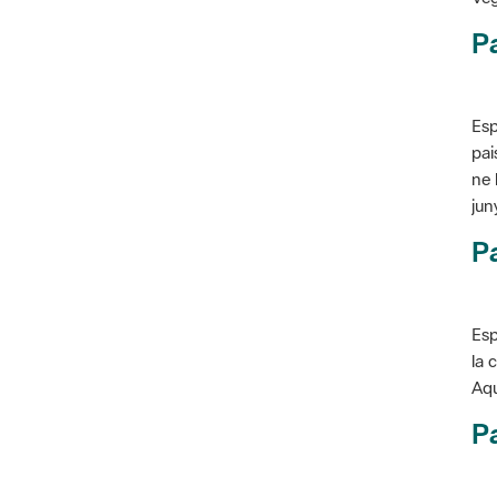
P
Esp
pai
ne 
jun
Pa
Esp
la 
Aqu
Pa