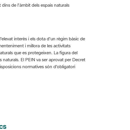
t dins de l'àmbit dels espais naturals
d'elevat interès i els dota d'un règim bàsic de
enteniment i millora de les activitats
aturals que es protegeixen. La figura del
is naturals. El PEIN va ser aprovat per Decret
disposicions normatives són d'obligatori
cs