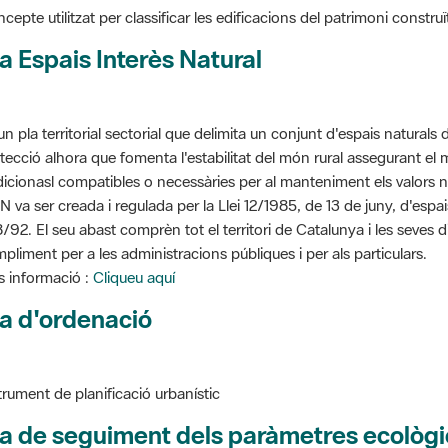
cepte utilitzat per classificar les edificacions del patrimoni construï
a Espais Interès Natural
un pla territorial sectorial que delimita un conjunt d'espais naturals 
tecció alhora que fomenta l'estabilitat del món rural assegurant el m
dicionasl compatibles o necessàries per al manteniment els valors n
N va ser creada i regulada per la Llei 12/1985, de 13 de juny, d'espa
/92. El seu abast comprèn tot el territori de Catalunya i les seves 
pliment per a les administracions públiques i per als particulars.
 informació :
Cliqueu aquí
a d'ordenació
trument de planificació urbanístic
a de seguiment dels paràmetres ecològi