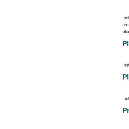
Ins
ten
pla
Pl
Ins
Pl
Ins
P