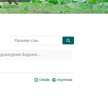
P&agrave;gines &ograve;rfenes
Detalls
Imprimeix