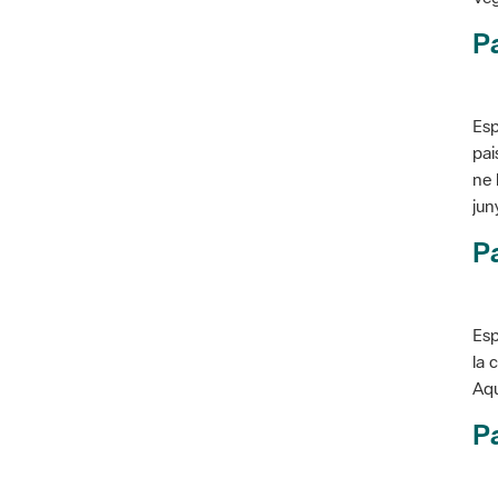
P
Esp
pai
ne 
jun
Pa
Esp
la 
Aqu
Pa