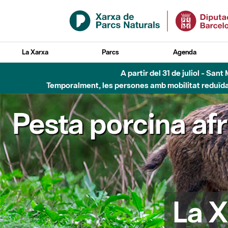
Salta al contingut principal
La Xarxa
Parcs
Agenda
6 d'agost - Parc Fl
Pesta porcina af
La X