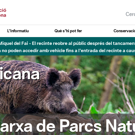
L'Informatiu
Què s'hi pot fer
Conservació
uvial Besòs - Activació de la Fase d'Alerta del Parc Fluvial del 
Tancats els accessos al Parc.
ricana
arxa de Parcs Nat