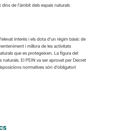
t dins de l'àmbit dels espais naturals
d'elevat interès i els dota d'un règim bàsic de
enteniment i millora de les activitats
aturals que es protegeixen. La figura del
is naturals. El PEIN va ser aprovat per Decret
disposicions normatives són d'obligatori
cs