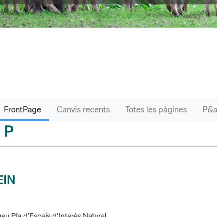
FrontPage
Canvis recents
Totes les pàgines
P
sari
EIN
eu Pla d'Espais d'Interès Natural