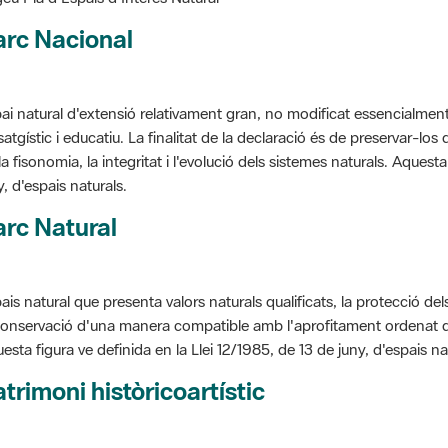
arc Nacional
ai natural d'extensió relativament gran, no modificat essencialment 
satgístic i educatiu. La finalitat de la declaració és de preservar-lo
la fisonomia, la integritat i l'evolució dels sistemes naturals. Aquesta
y, d'espais naturals.
rc Natural
ais natural que presenta valors naturals qualificats, la protecció de
conservació d'una manera compatible amb l'aprofitament ordenat de llu
esta figura ve definida en la Llei 12/1985, de 13 de juny, d'espais na
trimoni històricoartístic