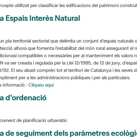
cepte utilitzat per classificar les edificacions del patrimoni construï
a Espais Interès Natural
un pla territorial sectorial que delimita un conjunt d'espais naturals 
tecció alhora que fomenta l'estabilitat del món rural assegurant el m
dicionasl compatibles o necessàries per al manteniment els valors n
N va ser creada i regulada per la Llei 12/1985, de 13 de juny, d'espa
/92. El seu abast comprèn tot el territori de Catalunya i les seves 
pliment per a les administracions públiques i per als particulars.
 informació :
Cliqueu aquí
a d'ordenació
trument de planificació urbanístic
a de seguiment dels paràmetres ecològi