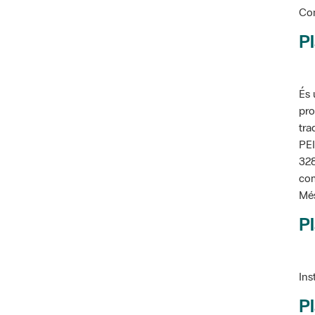
Con
Pl
És 
pro
tra
PEI
328
com
Més
Pl
Ins
Pl