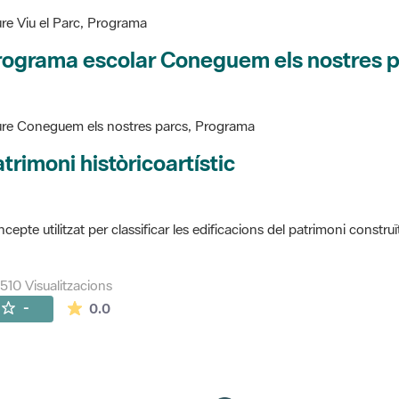
re Viu el Parc, Programa
rograma escolar Coneguem els nostres 
re Coneguem els nostres parcs, Programa
trimoni històricoartístic
cepte utilitzat per classificar les edificacions del patrimoni construï
510 Visualitzacions
La mitjana de les valoracions és de 0 estrelles de
-
0.0