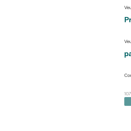
Veu
P
Veu
pa
Con
107