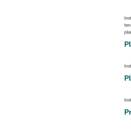
Ins
ten
pla
Pl
Ins
Pl
Ins
P