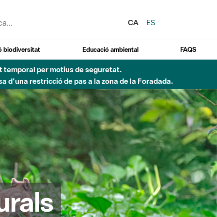
CA
ES
 biodiversitat
Educació ambiental
FAQS
Besòs per pluges intenses.
urals