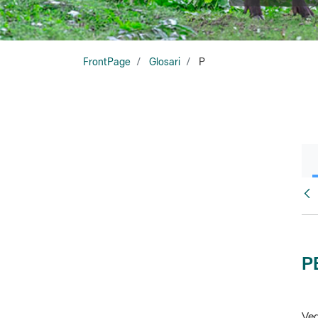
FrontPage
Glosari
P
Glo
P
Veg