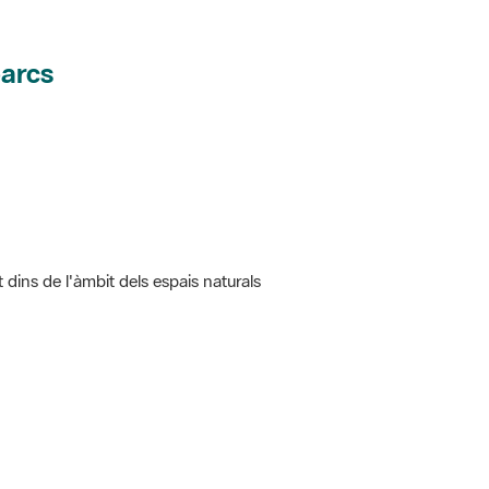
parcs
t dins de l'àmbit dels espais naturals
 5.