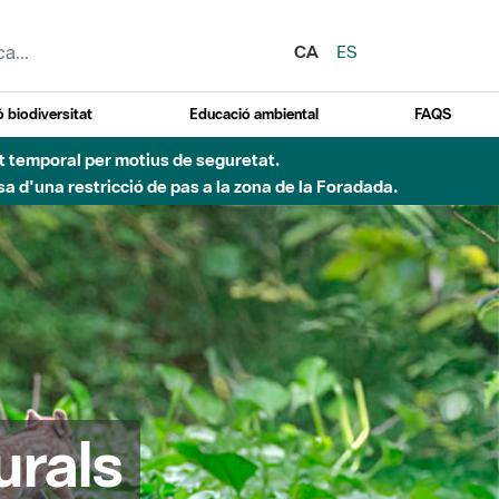
CA
ES
 biodiversitat
Educació ambiental
FAQS
 obres de construcció d'una passera sobre el riu
urals