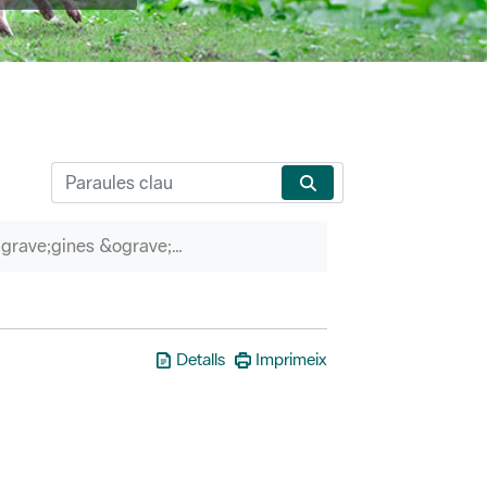
P&agrave;gines &ograve;rfenes
Detalls
Imprimeix