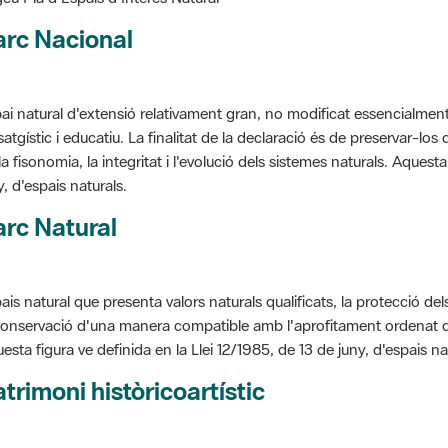
arc Nacional
ai natural d'extensió relativament gran, no modificat essencialment 
satgístic i educatiu. La finalitat de la declaració és de preservar-lo
la fisonomia, la integritat i l'evolució dels sistemes naturals. Aquesta
y, d'espais naturals.
rc Natural
ais natural que presenta valors naturals qualificats, la protecció de
conservació d'una manera compatible amb l'aprofitament ordenat de llu
esta figura ve definida en la Llei 12/1985, de 13 de juny, d'espais na
trimoni històricoartístic
cepte utilitzat per classificar les edificacions del patrimoni construï