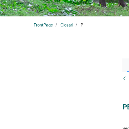
FrontPage
Glosari
P
Glo
P
Veg