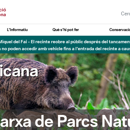
L'Informatiu
Què s'hi pot fer
Conservació
esòs - Afectacions a la llera del Parc Fluvial del Besòs degut a
ricana
arxa de Parcs Nat