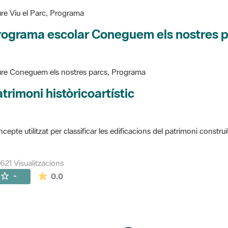
re Viu el Parc, Programa
rograma escolar Coneguem els nostres 
re Coneguem els nostres parcs, Programa
trimoni històricoartístic
cepte utilitzat per classificar les edificacions del patrimoni construï
621 Visualitzacions
La mitjana de les valoracions és de 0 estrelles de
-
0.0