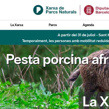
Salta al contingut principal
La Xarxa
Parcs
Agenda
Fins al desembre de 2026 - Parc Fluvial B
Pesta porcina af
La X