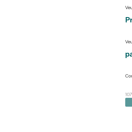
Veu
P
Veu
pa
Con
107