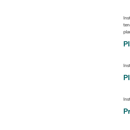
Ins
ten
pla
Pl
Ins
Pl
Ins
P
Ve