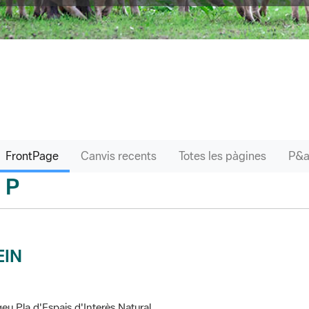
FrontPage
Canvis recents
Totes les pàgines
P
sari
EIN
eu Pla d'Espais d'Interès Natural