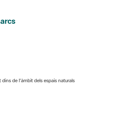
parcs
t dins de l'àmbit dels espais naturals
 5.