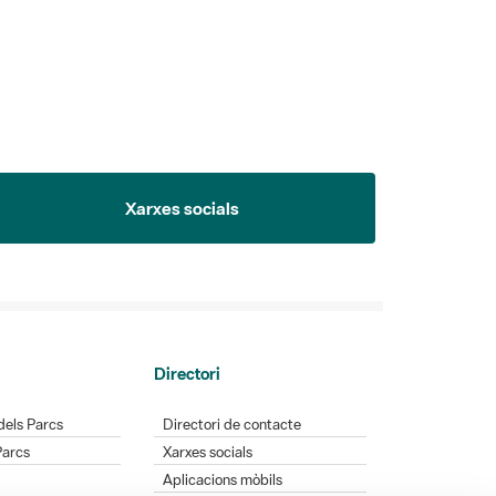
Xarxes socials
Directori
dels Parcs
Directori de contacte
Parcs
Xarxes socials
Aplicacions mòbils
Bústia de suggeriments