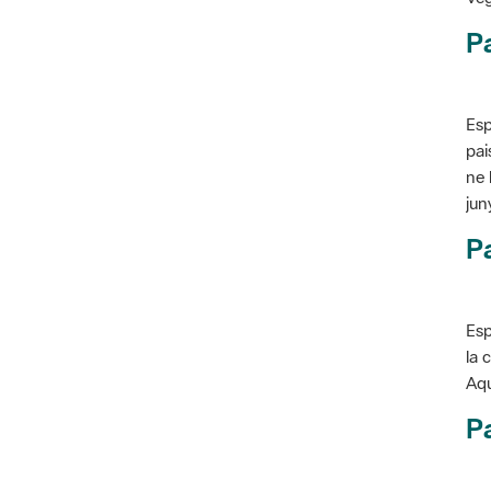
P
Esp
pai
ne 
jun
Pa
Esp
la 
Aqu
Pa
Con