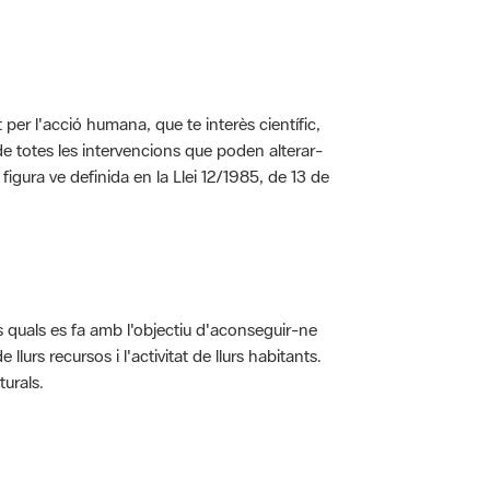
per l'acció humana, que te interès científic,
s de totes les intervencions que poden alterar-
 figura ve definida en la Llei 12/1985, de 13 de
ls quals es fa amb l'objectiu d'aconseguir-ne
rs recursos i l'activitat de llurs habitants.
turals.
t dins de l'àmbit dels espais naturals