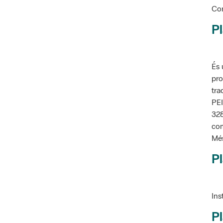
Pl
És 
pro
tra
PEI
328
com
Més
Pl
Ins
Pl