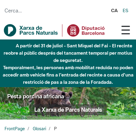
Salta al contingut principal
CA
ES
Fins al desembre de 2026 - Parc Fluvial Besòs -
Afectacions a la llera del Parc Fluvial del Besòs degut a
obres de construcció d'una passera sobre el riu
Pesta porcina africana
La Xarxa de Parcs Naturals
FrontPage
Glosari
P