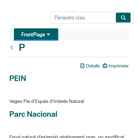
FrontPage
P
Glosari
Detalls
Imprimeix
PEIN
Vegeu Pla d'Espais d'Interès Natural
Parc Nacional
Espai natural d'extensió relativament gran, no modificat
essencialment per l'acció humana, que te interès científic,
paisatgístic i educatiu. La finalitat de la declaració és de
preservar-los de totes les intervencions que poden