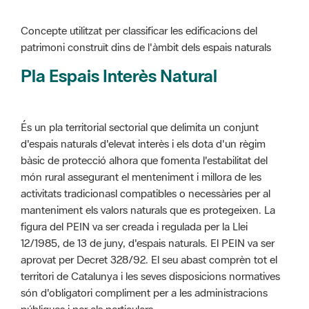
Pla Espais Interès Natural
És un pla territorial sectorial que delimita un conjunt
d'espais naturals d'elevat interès i els dota d'un règim
bàsic de protecció alhora que fomenta l'estabilitat del
món rural assegurant el menteniment i millora de les
activitats tradicionasl compatibles o necessàries per al
manteniment els valors naturals que es protegeixen. La
figura del PEIN va ser creada i regulada per la Llei
12/1985, de 13 de juny, d'espais naturals. El PEIN va ser
aprovat per Decret 328/92. El seu abast comprèn tot el
territori de Catalunya i les seves disposicions normatives
són d'obligatori compliment per a les administracions
públiques i per als particulars.
Més informació :
Cliqueu aquí
Pla d'ordenació