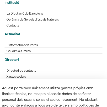
Gerència de Serveis d'Espais Naturals
Contacte
Actualitat
L'Informatiu dels Parcs
Gaudim als Parcs
Directori
Directori de contacte
Xarxes socials
Aplicacions mòbils
Bústia de suggeriments
Opineu sobre els parcs
Aquest portal web únicament utilitza galetes pròpies amb
finalitat tècnica, no recapta ni cedeix dades de caràcter
personal dels usuaris sense el seu coneixement. No obstant
MAPA WEB
AVÍS LEGAL
ACCESSIBILITAT
això, conté enllaços a llocs web de tercers amb polítiques de