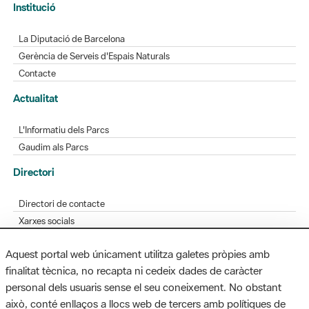
Gerència de Serveis d'Espais Naturals
Contacte
Actualitat
L'Informatiu dels Parcs
Gaudim als Parcs
Directori
Directori de contacte
Xarxes socials
Aplicacions mòbils
Bústia de suggeriments
Opineu sobre els parcs
Aquest portal web únicament utilitza galetes pròpies amb
finalitat tècnica, no recapta ni cedeix dades de caràcter
personal dels usuaris sense el seu coneixement. No obstant
MAPA WEB
AVÍS LEGAL
ACCESSIBILITAT
això, conté enllaços a llocs web de tercers amb polítiques de