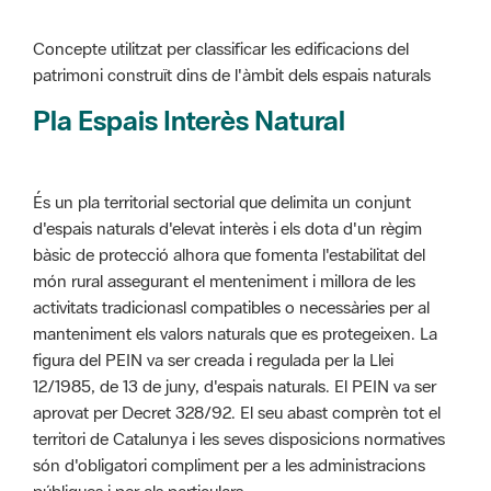
Pla Espais Interès Natural
És un pla territorial sectorial que delimita un conjunt
d'espais naturals d'elevat interès i els dota d'un règim
bàsic de protecció alhora que fomenta l'estabilitat del
món rural assegurant el menteniment i millora de les
activitats tradicionasl compatibles o necessàries per al
manteniment els valors naturals que es protegeixen. La
figura del PEIN va ser creada i regulada per la Llei
12/1985, de 13 de juny, d'espais naturals. El PEIN va ser
aprovat per Decret 328/92. El seu abast comprèn tot el
territori de Catalunya i les seves disposicions normatives
són d'obligatori compliment per a les administracions
públiques i per als particulars.
Més informació :
Cliqueu aquí
Pla d'ordenació