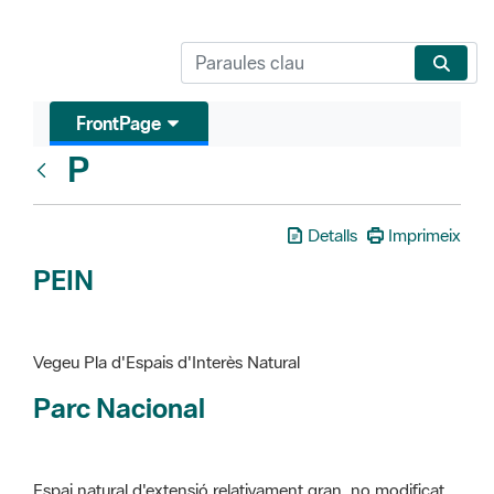
FrontPage
P
Glosari
Detalls
Imprimeix
PEIN
Vegeu Pla d'Espais d'Interès Natural
Parc Nacional
Espai natural d'extensió relativament gran, no modificat
essencialment per l'acció humana, que te interès científic,
paisatgístic i educatiu. La finalitat de la declaració és de
preservar-los de totes les intervencions que poden