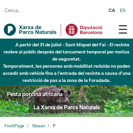
Salta al contingut principal
CA
ES
Fins al desembre de 2026 - Parc Fluvial Besòs -
Afectacions a la llera del Parc Fluvial del Besòs degut a
obres de construcció d'una passera sobre el riu
Pesta porcina africana
La Xarxa de Parcs Naturals
FrontPage
Glosari
P