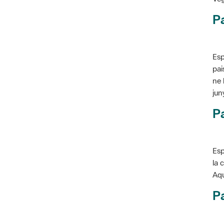
P
Esp
pai
ne 
jun
Pa
Esp
la 
Aqu
Pa
Con