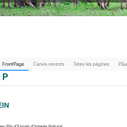
FrontPage
Canvis recents
Totes les pàgines
P
sari
EIN
eu Pla d'Espais d'Interès Natural