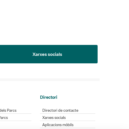
Xarxes socials
Directori
dels Parcs
Directori de contacte
Parcs
Xarxes socials
Aplicacions mòbils
Bústia de suggeriments