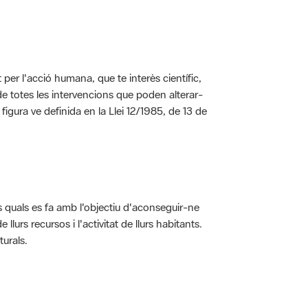
per l'acció humana, que te interès científic,
s de totes les intervencions que poden alterar-
 figura ve definida en la Llei 12/1985, de 13 de
ls quals es fa amb l'objectiu d'aconseguir-ne
rs recursos i l'activitat de llurs habitants.
turals.
t dins de l'àmbit dels espais naturals