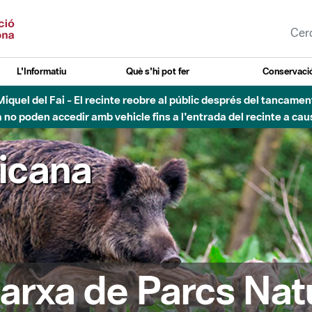
L'Informatiu
Què s'hi pot fer
Conservació
esòs - Afectacions a la llera del Parc Fluvial del Besòs degut a
ricana
arxa de Parcs Nat