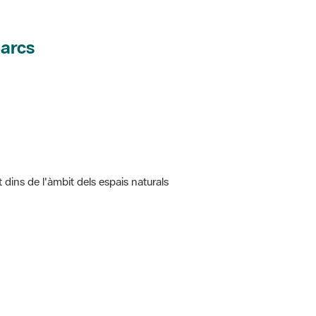
parcs
t dins de l'àmbit dels espais naturals
 5.