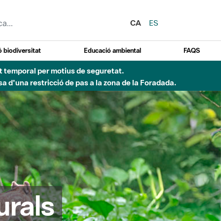
CA
ES
 biodiversitat
Educació ambiental
FAQS
 obres de construcció d'una passera sobre el riu
urals