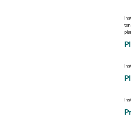
Ins
ten
pla
Pl
Ins
Pl
Ins
P
Ve