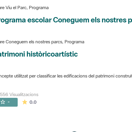
re Viu el Parc, Programa
rograma escolar Coneguem els nostres 
re Coneguem els nostres parcs, Programa
trimoni històricoartístic
cepte utilitzat per classificar les edificacions del patrimoni construï
556 Visualitzacions
La mitjana de les valoracions és de 0 estrelles de
-
0.0