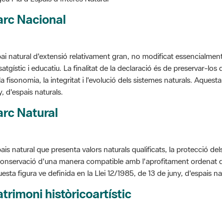
arc Nacional
ai natural d'extensió relativament gran, no modificat essencialment 
satgístic i educatiu. La finalitat de la declaració és de preservar-lo
la fisonomia, la integritat i l'evolució dels sistemes naturals. Aquesta
y, d'espais naturals.
rc Natural
ais natural que presenta valors naturals qualificats, la protecció de
conservació d'una manera compatible amb l'aprofitament ordenat de llu
esta figura ve definida en la Llei 12/1985, de 13 de juny, d'espais na
trimoni històricoartístic
cepte utilitzat per classificar les edificacions del patrimoni construï