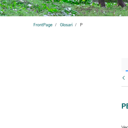
FrontPage
Glosari
P
Glo
P
Veg