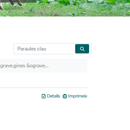
P&agrave;gines &ograve;rfenes
Detalls
Imprimeix