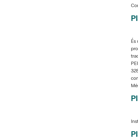
Pl
És 
pro
tra
PEI
328
com
Més
Pl
Ins
Pl