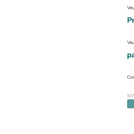
Veu
P
Veu
pa
Con
107