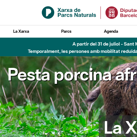
Salta al contingut principal
La Xarxa
Parcs
Agenda
Fins al desembre de 2026 - Parc Fluvial B
Pesta porcina af
La X