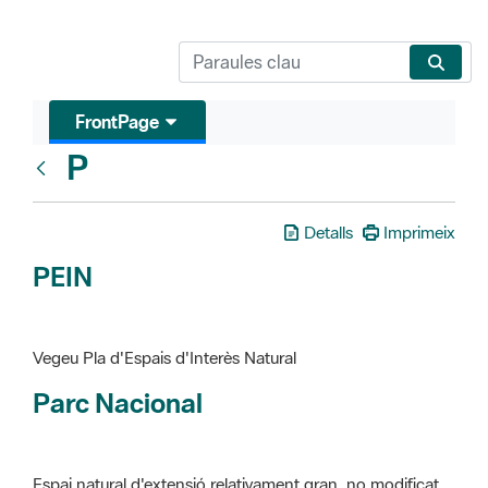
FrontPage
P
Glosari
Detalls
Imprimeix
PEIN
Vegeu Pla d'Espais d'Interès Natural
Parc Nacional
Espai natural d'extensió relativament gran, no modificat
essencialment per l'acció humana, que te interès científic,
paisatgístic i educatiu. La finalitat de la declaració és de
preservar-los de totes les intervencions que poden