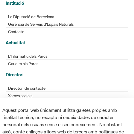
Gerència de Serveis d'Espais Naturals
Contacte
Actualitat
L'Informatiu dels Parcs
Gaudim als Parcs
Directori
Directori de contacte
Xarxes socials
Aplicacions mòbils
Bústia de suggeriments
Opineu sobre els parcs
Aquest portal web únicament utilitza galetes pròpies amb
finalitat tècnica, no recapta ni cedeix dades de caràcter
personal dels usuaris sense el seu coneixement. No obstant
MAPA WEB
AVÍS LEGAL
ACCESSIBILITAT
això, conté enllaços a llocs web de tercers amb polítiques de