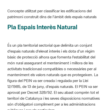
Pla Espais Interès Natural
És un pla territorial sectorial que delimita un conjunt
d'espais naturals d'elevat interès i els dota d'un règim
bàsic de protecció alhora que fomenta l'estabilitat del
món rural assegurant el menteniment i millora de les
activitats tradicionasl compatibles o necessàries per al
manteniment els valors naturals que es protegeixen. La
figura del PEIN va ser creada i regulada per la Llei
12/1985, de 13 de juny, d'espais naturals. El PEIN va ser
aprovat per Decret 328/92. El seu abast comprèn tot el
territori de Catalunya i les seves disposicions normatives
són d'obligatori compliment per a les administracions
públiques i per als particulars.
Més informació :
Cliqueu aquí
Pla d'ordenació