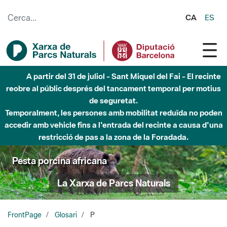
Salta al contingut principal
CA
ES
Fins al desembre de 2026 - Parc Fluvial Besòs -
Afectacions a la llera del Parc Fluvial del Besòs degut a
obres de construcció d'una passera sobre el riu
Pesta porcina africana
La Xarxa de Parcs Naturals
FrontPage
Glosari
P