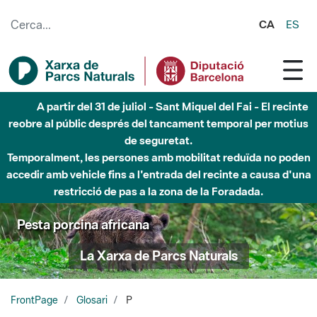
Salta al contingut principal
CA
ES
Fins al desembre de 2026 - Parc Fluvial Besòs -
Afectacions a la llera del Parc Fluvial del Besòs degut a
obres de construcció d'una passera sobre el riu
Pesta porcina africana
La Xarxa de Parcs Naturals
FrontPage
Glosari
P