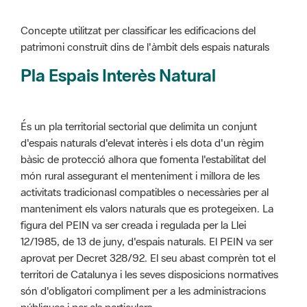
Pla Espais Interès Natural
És un pla territorial sectorial que delimita un conjunt
d'espais naturals d'elevat interès i els dota d'un règim
bàsic de protecció alhora que fomenta l'estabilitat del
món rural assegurant el menteniment i millora de les
activitats tradicionasl compatibles o necessàries per al
manteniment els valors naturals que es protegeixen. La
figura del PEIN va ser creada i regulada per la Llei
12/1985, de 13 de juny, d'espais naturals. El PEIN va ser
aprovat per Decret 328/92. El seu abast comprèn tot el
territori de Catalunya i les seves disposicions normatives
són d'obligatori compliment per a les administracions
públiques i per als particulars.
Més informació :
Cliqueu aquí
Pla d'ordenació