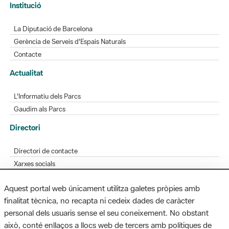
Gerència de Serveis d'Espais Naturals
Contacte
Actualitat
L'Informatiu dels Parcs
Gaudim als Parcs
Directori
Directori de contacte
Xarxes socials
Aplicacions mòbils
Bústia de suggeriments
Opineu sobre els parcs
Aquest portal web únicament utilitza galetes pròpies amb
finalitat tècnica, no recapta ni cedeix dades de caràcter
personal dels usuaris sense el seu coneixement. No obstant
MAPA WEB
AVÍS LEGAL
ACCESSIBILITAT
això, conté enllaços a llocs web de tercers amb polítiques de