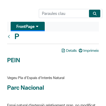
FrontPage
P
Glosari
Detalls
Imprimeix
PEIN
Vegeu Pla d'Espais d'Interès Natural
Parc Nacional
Espai natural d'extensió relativament gran, no modificat
essencialment per l'acció humana, que te interès científic,
paisatgístic i educatiu. La finalitat de la declaració és de
preservar-los de totes les intervencions que poden