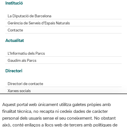
Gerència de Serveis d'Espais Naturals
Contacte
Actualitat
L'Informatiu dels Parcs
Gaudim als Parcs
Directori
Directori de contacte
Xarxes socials
Aplicacions mòbils
Bústia de suggeriments
Opineu sobre els parcs
Aquest portal web únicament utilitza galetes pròpies amb
finalitat tècnica, no recapta ni cedeix dades de caràcter
personal dels usuaris sense el seu coneixement. No obstant
MAPA WEB
AVÍS LEGAL
ACCESSIBILITAT
això, conté enllaços a llocs web de tercers amb polítiques de