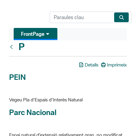
FrontPage
P
Glosari
Detalls
Imprimeix
PEIN
Vegeu Pla d'Espais d'Interès Natural
Parc Nacional
Espai natural d'extensió relativament gran, no modificat
essencialment per l'acció humana, que te interès científic,
paisatgístic i educatiu. La finalitat de la declaració és de
preservar-los de totes les intervencions que poden