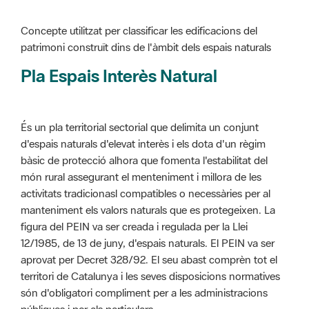
Pla Espais Interès Natural
És un pla territorial sectorial que delimita un conjunt
d'espais naturals d'elevat interès i els dota d'un règim
bàsic de protecció alhora que fomenta l'estabilitat del
món rural assegurant el menteniment i millora de les
activitats tradicionasl compatibles o necessàries per al
manteniment els valors naturals que es protegeixen. La
figura del PEIN va ser creada i regulada per la Llei
12/1985, de 13 de juny, d'espais naturals. El PEIN va ser
aprovat per Decret 328/92. El seu abast comprèn tot el
territori de Catalunya i les seves disposicions normatives
són d'obligatori compliment per a les administracions
públiques i per als particulars.
Més informació :
Cliqueu aquí
Pla d'ordenació