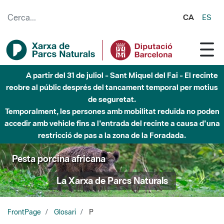
Salta al contingut principal
CA
ES
Fins al desembre de 2026 - Parc Fluvial Besòs -
Afectacions a la llera del Parc Fluvial del Besòs degut a
obres de construcció d'una passera sobre el riu
Pesta porcina africana
La Xarxa de Parcs Naturals
FrontPage
Glosari
P