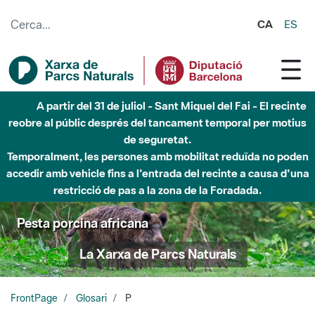
Salta al contingut principal
CA
ES
Fins al desembre de 2026 - Parc Fluvial Besòs -
Afectacions a la llera del Parc Fluvial del Besòs degut a
obres de construcció d'una passera sobre el riu
Pesta porcina africana
La Xarxa de Parcs Naturals
FrontPage
Glosari
P