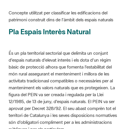
Pla Espais Interès Natural
És un pla territorial sectorial que delimita un conjunt
d'espais naturals d'elevat interès i els dota d'un règim
bàsic de protecció alhora que fomenta l'estabilitat del
món rural assegurant el menteniment i millora de les
activitats tradicionasl compatibles o necessàries per al
manteniment els valors naturals que es protegeixen. La
figura del PEIN va ser creada i regulada per la Llei
12/1985, de 13 de juny, d'espais naturals. El PEIN va ser
aprovat per Decret 328/92. El seu abast comprèn tot el
territori de Catalunya i les seves disposicions normatives
són d'obligatori compliment per a les administracions
públiques i per als particulars.
Més informació :
Cliqueu aquí
Pla d'ordenació