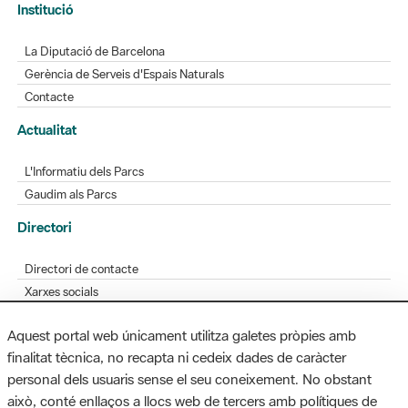
Gerència de Serveis d'Espais Naturals
Contacte
Actualitat
L'Informatiu dels Parcs
Gaudim als Parcs
Directori
Directori de contacte
Xarxes socials
Aplicacions mòbils
Bústia de suggeriments
Opineu sobre els parcs
Aquest portal web únicament utilitza galetes pròpies amb
finalitat tècnica, no recapta ni cedeix dades de caràcter
personal dels usuaris sense el seu coneixement. No obstant
MAPA WEB
AVÍS LEGAL
ACCESSIBILITAT
això, conté enllaços a llocs web de tercers amb polítiques de