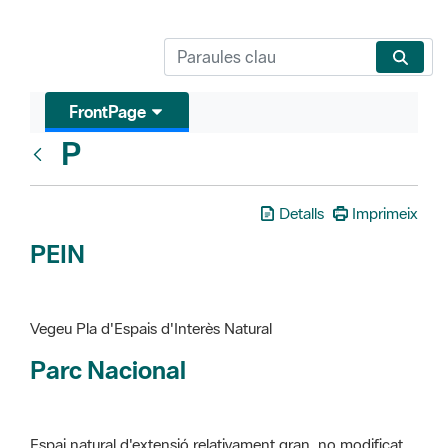
FrontPage
P
Glosari
Detalls
Imprimeix
PEIN
Vegeu Pla d'Espais d'Interès Natural
Parc Nacional
Espai natural d'extensió relativament gran, no modificat
essencialment per l'acció humana, que te interès científic,
paisatgístic i educatiu. La finalitat de la declaració és de
preservar-los de totes les intervencions que poden