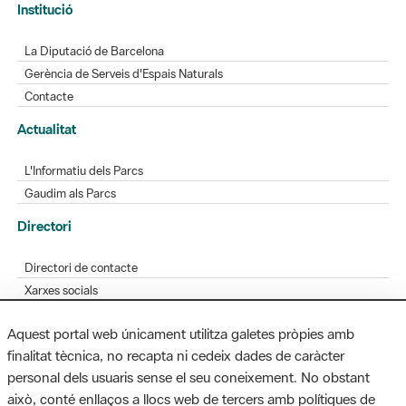
Gerència de Serveis d'Espais Naturals
Contacte
Actualitat
L'Informatiu dels Parcs
Gaudim als Parcs
Directori
Directori de contacte
Xarxes socials
Aplicacions mòbils
Bústia de suggeriments
Opineu sobre els parcs
Aquest portal web únicament utilitza galetes pròpies amb
finalitat tècnica, no recapta ni cedeix dades de caràcter
personal dels usuaris sense el seu coneixement. No obstant
MAPA WEB
AVÍS LEGAL
ACCESSIBILITAT
això, conté enllaços a llocs web de tercers amb polítiques de