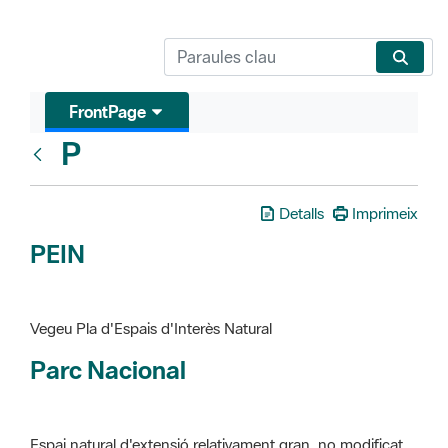
FrontPage
P
Glosari
Detalls
Imprimeix
PEIN
Vegeu Pla d'Espais d'Interès Natural
Parc Nacional
Espai natural d'extensió relativament gran, no modificat
essencialment per l'acció humana, que te interès científic,
paisatgístic i educatiu. La finalitat de la declaració és de
preservar-los de totes les intervencions que poden