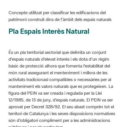
Pla Espais Interès Natural
És un pla territorial sectorial que delimita un conjunt
d'espais naturals d'elevat interès i els dota d'un règim
bàsic de protecció alhora que fomenta l'estabilitat del
món rural assegurant el menteniment i millora de les
activitats tradicionasl compatibles o necessàries per al
manteniment els valors naturals que es protegeixen. La
figura del PEIN va ser creada i regulada per la Llei
12/1985, de 13 de juny, d'espais naturals. El PEIN va ser
aprovat per Decret 328/92. El seu abast comprèn tot el
territori de Catalunya i les seves disposicions normatives
són d'obligatori compliment per a les administracions
públiques i per als particulars.
Més informació :
Cliqueu aquí
Pla d'ordenació