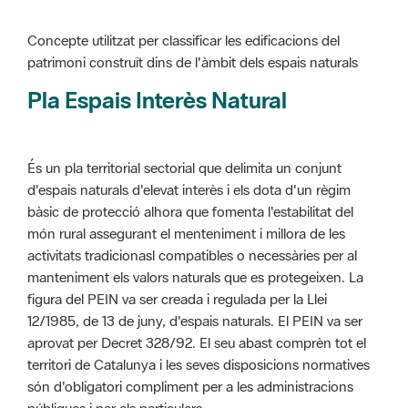
Pla Espais Interès Natural
És un pla territorial sectorial que delimita un conjunt
d'espais naturals d'elevat interès i els dota d'un règim
bàsic de protecció alhora que fomenta l'estabilitat del
món rural assegurant el menteniment i millora de les
activitats tradicionasl compatibles o necessàries per al
manteniment els valors naturals que es protegeixen. La
figura del PEIN va ser creada i regulada per la Llei
12/1985, de 13 de juny, d'espais naturals. El PEIN va ser
aprovat per Decret 328/92. El seu abast comprèn tot el
territori de Catalunya i les seves disposicions normatives
són d'obligatori compliment per a les administracions
públiques i per als particulars.
Més informació :
Cliqueu aquí
Pla d'ordenació