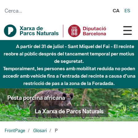
Salta al contingut principal
CA
ES
Fins al desembre de 2026 - Parc Fluvial Besòs -
Afectacions a la llera del Parc Fluvial del Besòs degut a
obres de construcció d'una passera sobre el riu
Pesta porcina africana
La Xarxa de Parcs Naturals
FrontPage
Glosari
P