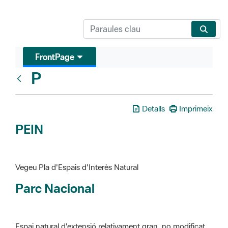
FrontPage
P
Glosari
Detalls
Imprimeix
PEIN
Vegeu Pla d'Espais d'Interès Natural
Parc Nacional
Espai natural d'extensió relativament gran, no modificat
essencialment per l'acció humana, que te interès científic,
paisatgístic i educatiu. La finalitat de la declaració és de
preservar-los de totes les intervencions que poden