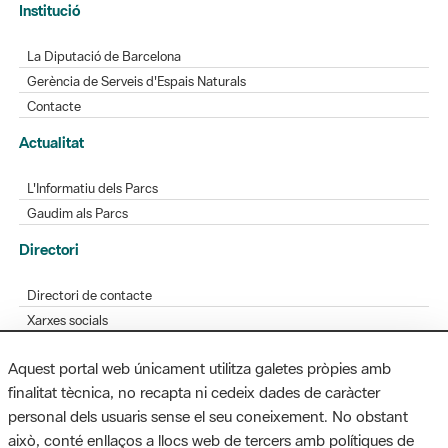
Gerència de Serveis d'Espais Naturals
Contacte
Actualitat
L'Informatiu dels Parcs
Gaudim als Parcs
Directori
Directori de contacte
Xarxes socials
Aplicacions mòbils
Bústia de suggeriments
Opineu sobre els parcs
Aquest portal web únicament utilitza galetes pròpies amb
finalitat tècnica, no recapta ni cedeix dades de caràcter
personal dels usuaris sense el seu coneixement. No obstant
MAPA WEB
AVÍS LEGAL
ACCESSIBILITAT
això, conté enllaços a llocs web de tercers amb polítiques de