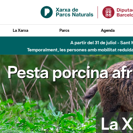
Salta al contingut principal
La Xarxa
Parcs
Agenda
Fins al desembre de 2026 - Parc Fluvial B
Pesta porcina af
La X