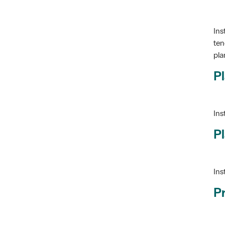
Ins
ten
pla
Pl
Ins
Pl
Ins
P
Ve