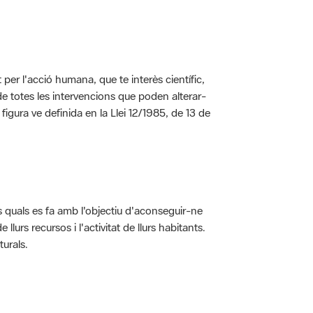
per l'acció humana, que te interès científic,
s de totes les intervencions que poden alterar-
 figura ve definida en la Llei 12/1985, de 13 de
ls quals es fa amb l'objectiu d'aconseguir-ne
rs recursos i l'activitat de llurs habitants.
turals.
t dins de l'àmbit dels espais naturals