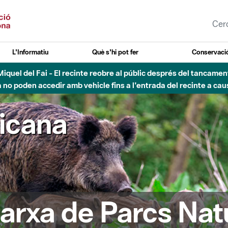
L'Informatiu
Què s'hi pot fer
Conservació
esòs - Afectacions a la llera del Parc Fluvial del Besòs degut a
ricana
arxa de Parcs Nat