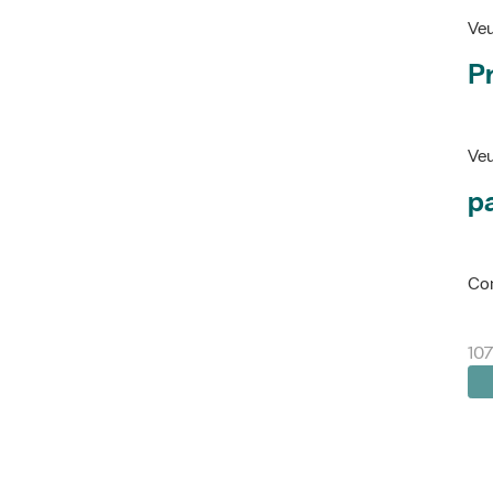
Veu
P
Veu
pa
Con
107