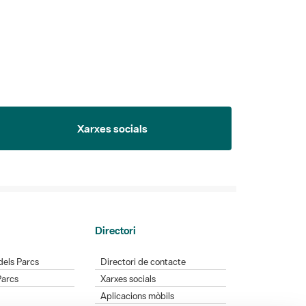
Xarxes socials
Directori
dels Parcs
Directori de contacte
Parcs
Xarxes socials
Aplicacions mòbils
Bústia de suggeriments