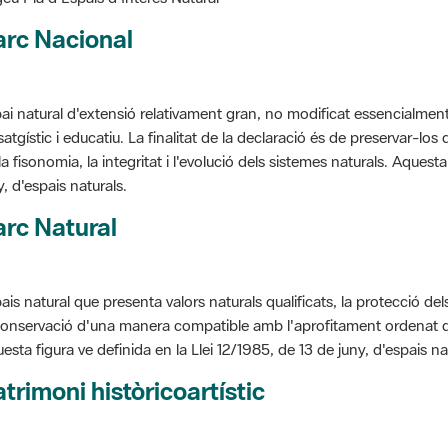
arc Nacional
ai natural d'extensió relativament gran, no modificat essencialment 
satgístic i educatiu. La finalitat de la declaració és de preservar-lo
la fisonomia, la integritat i l'evolució dels sistemes naturals. Aquesta
y, d'espais naturals.
rc Natural
ais natural que presenta valors naturals qualificats, la protecció de
conservació d'una manera compatible amb l'aprofitament ordenat de llu
esta figura ve definida en la Llei 12/1985, de 13 de juny, d'espais na
trimoni històricoartístic
cepte utilitzat per classificar les edificacions del patrimoni construï