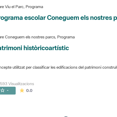
re Viu el Parc, Programa
rograma escolar Coneguem els nostres 
re Coneguem els nostres parcs, Programa
trimoni històricoartístic
cepte utilitzat per classificar les edificacions del patrimoni construï
593 Visualitzacions
La mitjana de les valoracions és de 0 estrelles de
-
0.0