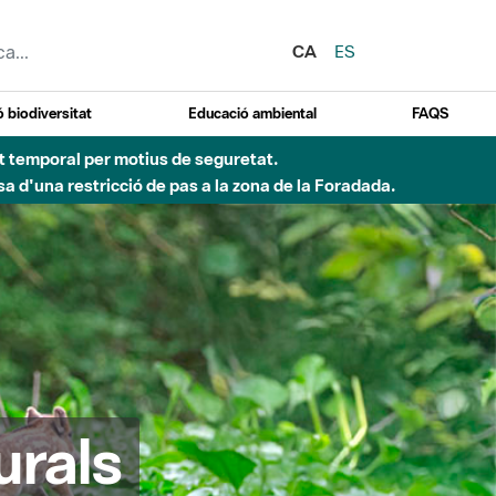
CA
ES
 biodiversitat
Educació ambiental
FAQS
 obres de construcció d'una passera sobre el riu
urals