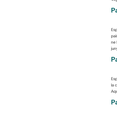
P
Esp
pai
ne 
jun
Pa
Esp
la 
Aqu
Pa
Con