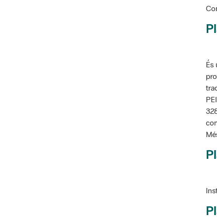
Pl
És 
pro
tra
PEI
328
com
Més
Pl
Ins
Pl