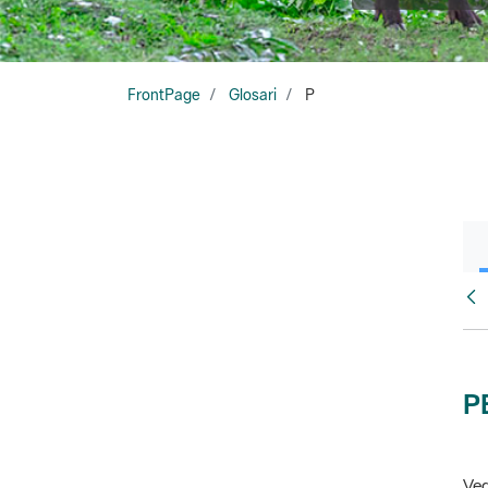
FrontPage
Glosari
P
Glo
P
Veg