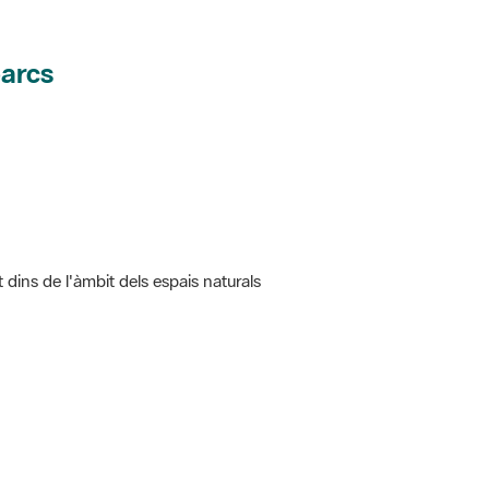
parcs
t dins de l'àmbit dels espais naturals
 5.