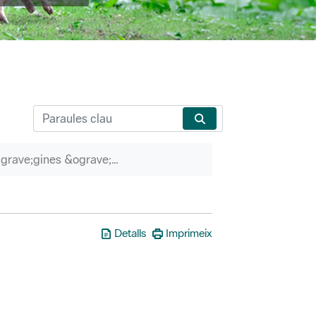
P&agrave;gines &ograve;rfenes
Detalls
Imprimeix