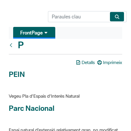
FrontPage
P
Glosari
Detalls
Imprimeix
PEIN
Vegeu Pla d'Espais d'Interès Natural
Parc Nacional
Espai natural d'extensió relativament gran, no modificat
essencialment per l'acció humana, que te interès científic,
paisatgístic i educatiu. La finalitat de la declaració és de
preservar-los de totes les intervencions que poden