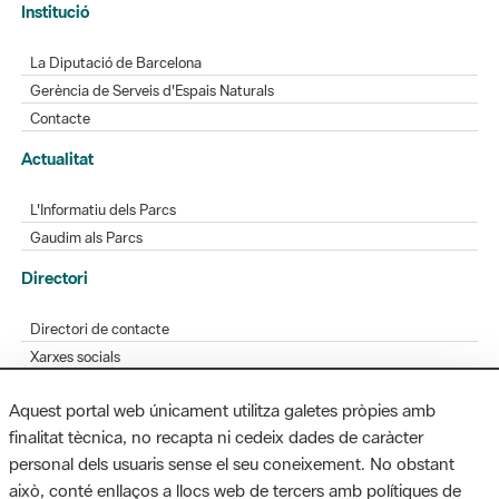
Gerència de Serveis d'Espais Naturals
Contacte
Actualitat
L'Informatiu dels Parcs
Gaudim als Parcs
Directori
Directori de contacte
Xarxes socials
Aplicacions mòbils
Bústia de suggeriments
Opineu sobre els parcs
Aquest portal web únicament utilitza galetes pròpies amb
finalitat tècnica, no recapta ni cedeix dades de caràcter
personal dels usuaris sense el seu coneixement. No obstant
MAPA WEB
AVÍS LEGAL
ACCESSIBILITAT
això, conté enllaços a llocs web de tercers amb polítiques de