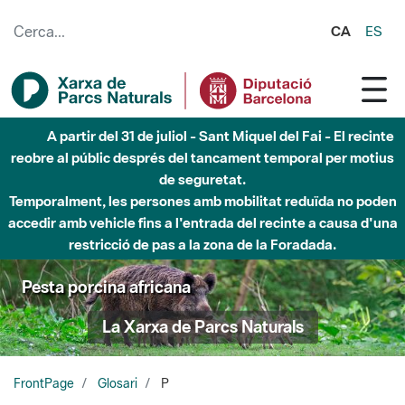
Salta al contingut principal
CA
ES
6 d'agost - Parc Fluvial Besòs - Activació de la Fase
d'Alerta del Parc Fluvial del Besòs per pluges intenses.
Tancats els accessos al Parc.
Pesta porcina africana
La Xarxa de Parcs Naturals
FrontPage
Glosari
P