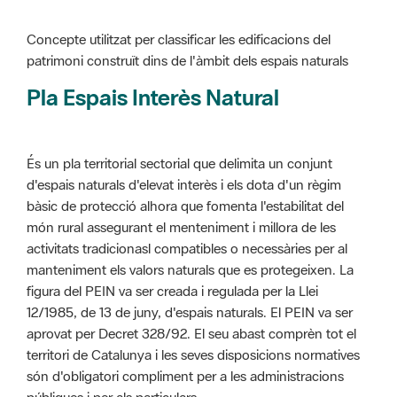
Pla Espais Interès Natural
És un pla territorial sectorial que delimita un conjunt
d'espais naturals d'elevat interès i els dota d'un règim
bàsic de protecció alhora que fomenta l'estabilitat del
món rural assegurant el menteniment i millora de les
activitats tradicionasl compatibles o necessàries per al
manteniment els valors naturals que es protegeixen. La
figura del PEIN va ser creada i regulada per la Llei
12/1985, de 13 de juny, d'espais naturals. El PEIN va ser
aprovat per Decret 328/92. El seu abast comprèn tot el
territori de Catalunya i les seves disposicions normatives
són d'obligatori compliment per a les administracions
públiques i per als particulars.
Més informació :
Cliqueu aquí
Pla d'ordenació