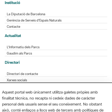
Gerència de Serveis d'Espais Naturals
Contacte
Actualitat
L'Informatiu dels Parcs
Gaudim als Parcs
Directori
Directori de contacte
Xarxes socials
Aplicacions mòbils
Bústia de suggeriments
Opineu sobre els parcs
Aquest portal web únicament utilitza galetes pròpies amb
finalitat tècnica, no recapta ni cedeix dades de caràcter
personal dels usuaris sense el seu coneixement. No obstant
MAPA WEB
AVÍS LEGAL
ACCESSIBILITAT
això, conté enllaços a llocs web de tercers amb polítiques de