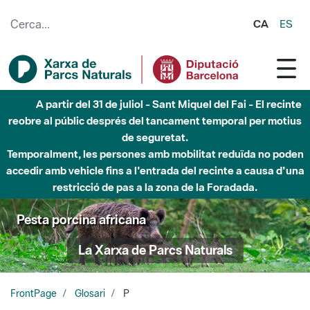
Salta al contingut principal
CA
ES
Fins al desembre de 2026 - Parc Fluvial Besòs -
Afectacions a la llera del Parc Fluvial del Besòs degut a
obres de construcció d'una passera sobre el riu
Pesta porcina africana
La Xarxa de Parcs Naturals
FrontPage
Glosari
P