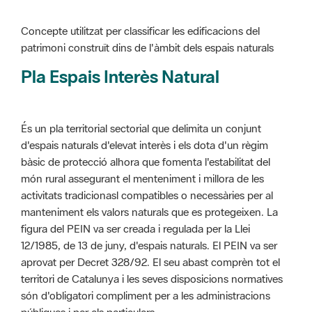
Pla Espais Interès Natural
És un pla territorial sectorial que delimita un conjunt
d'espais naturals d'elevat interès i els dota d'un règim
bàsic de protecció alhora que fomenta l'estabilitat del
món rural assegurant el menteniment i millora de les
activitats tradicionasl compatibles o necessàries per al
manteniment els valors naturals que es protegeixen. La
figura del PEIN va ser creada i regulada per la Llei
12/1985, de 13 de juny, d'espais naturals. El PEIN va ser
aprovat per Decret 328/92. El seu abast comprèn tot el
territori de Catalunya i les seves disposicions normatives
són d'obligatori compliment per a les administracions
públiques i per als particulars.
Més informació :
Cliqueu aquí
Pla d'ordenació