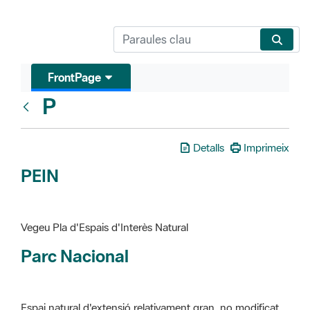
FrontPage
P
Glosari
Detalls
Imprimeix
PEIN
Vegeu Pla d'Espais d'Interès Natural
Parc Nacional
Espai natural d'extensió relativament gran, no modificat
essencialment per l'acció humana, que te interès científic,
paisatgístic i educatiu. La finalitat de la declaració és de
preservar-los de totes les intervencions que poden