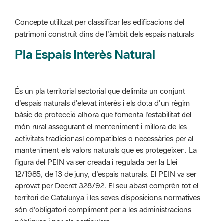
Pla Espais Interès Natural
És un pla territorial sectorial que delimita un conjunt
d'espais naturals d'elevat interès i els dota d'un règim
bàsic de protecció alhora que fomenta l'estabilitat del
món rural assegurant el menteniment i millora de les
activitats tradicionasl compatibles o necessàries per al
manteniment els valors naturals que es protegeixen. La
figura del PEIN va ser creada i regulada per la Llei
12/1985, de 13 de juny, d'espais naturals. El PEIN va ser
aprovat per Decret 328/92. El seu abast comprèn tot el
territori de Catalunya i les seves disposicions normatives
són d'obligatori compliment per a les administracions
públiques i per als particulars.
Més informació :
Cliqueu aquí
Pla d'ordenació