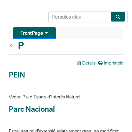
FrontPage
P
Glosari
Detalls
Imprimeix
PEIN
Vegeu Pla d'Espais d'Interès Natural
Parc Nacional
Espai natural d'extensió relativament gran, no modificat
essencialment per l'acció humana, que te interès científic,
paisatgístic i educatiu. La finalitat de la declaració és de
preservar-los de totes les intervencions que poden