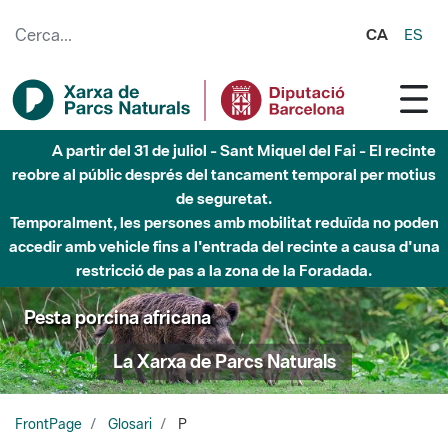
Salta al contingut principal
CA
ES
6 d'agost - Parc Fluvial Besòs - Activació de la Fase
d'Alerta del Parc Fluvial del Besòs per pluges intenses.
Tancats els accessos al Parc.
Pesta porcina africana
La Xarxa de Parcs Naturals
FrontPage
Glosari
P