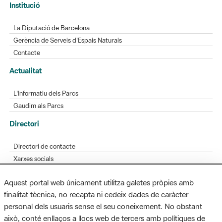
Gerència de Serveis d'Espais Naturals
Contacte
Actualitat
L'Informatiu dels Parcs
Gaudim als Parcs
Directori
Directori de contacte
Xarxes socials
Aplicacions mòbils
Bústia de suggeriments
Opineu sobre els parcs
Aquest portal web únicament utilitza galetes pròpies amb
finalitat tècnica, no recapta ni cedeix dades de caràcter
personal dels usuaris sense el seu coneixement. No obstant
MAPA WEB
AVÍS LEGAL
ACCESSIBILITAT
això, conté enllaços a llocs web de tercers amb polítiques de