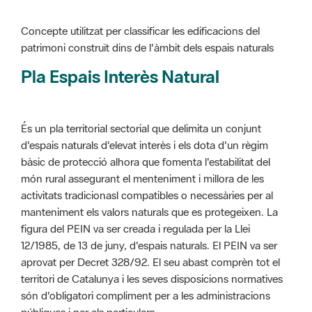
Pla Espais Interès Natural
És un pla territorial sectorial que delimita un conjunt
d'espais naturals d'elevat interès i els dota d'un règim
bàsic de protecció alhora que fomenta l'estabilitat del
món rural assegurant el menteniment i millora de les
activitats tradicionasl compatibles o necessàries per al
manteniment els valors naturals que es protegeixen. La
figura del PEIN va ser creada i regulada per la Llei
12/1985, de 13 de juny, d'espais naturals. El PEIN va ser
aprovat per Decret 328/92. El seu abast comprèn tot el
territori de Catalunya i les seves disposicions normatives
són d'obligatori compliment per a les administracions
públiques i per als particulars.
Més informació :
Cliqueu aquí
Pla d'ordenació