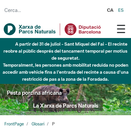
Salta al contingut principal
CA
ES
Fins al desembre de 2026 - Parc Fluvial Besòs -
Afectacions a la llera del Parc Fluvial del Besòs degut a
obres de construcció d'una passera sobre el riu
Pesta porcina africana
La Xarxa de Parcs Naturals
FrontPage
Glosari
P