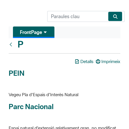
FrontPage
P
Glosari
Detalls
Imprimeix
PEIN
Vegeu Pla d'Espais d'Interès Natural
Parc Nacional
Espai natural d'extensió relativament gran, no modificat
essencialment per l'acció humana, que te interès científic,
paisatgístic i educatiu. La finalitat de la declaració és de
preservar-los de totes les intervencions que poden