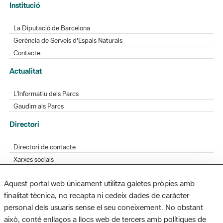
Gerència de Serveis d'Espais Naturals
Contacte
Actualitat
L'Informatiu dels Parcs
Gaudim als Parcs
Directori
Directori de contacte
Xarxes socials
Aplicacions mòbils
Bústia de suggeriments
Opineu sobre els parcs
Aquest portal web únicament utilitza galetes pròpies amb
finalitat tècnica, no recapta ni cedeix dades de caràcter
personal dels usuaris sense el seu coneixement. No obstant
MAPA WEB
AVÍS LEGAL
ACCESSIBILITAT
això, conté enllaços a llocs web de tercers amb polítiques de