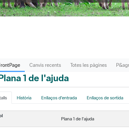
FrontPage
Canvis recents
Totes les pàgines
Plana 1 de l'ajuda
nrere
alls
Història
Enllaços d'entrada
Enllaços de sortida
ol
Plana 1 de l'ajuda