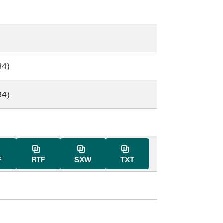
34)
34)
F
RTF
SXW
TXT