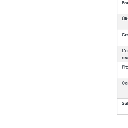
Fo
Últ
Cr
L'u
rea
Fit
Co
Su