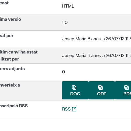
rmat
HTML
ima versió
1.0
eat per
Josep Maria Blanes . (26/07/12 11:
ltim canvi ha estat
Josep Maria Blanes . (26/07/12 11:
litzat per
xers adjunts
0
nverteix a
DOC
ODT
PD
bscripció RSS
(Obre una nova finestra)
RSS