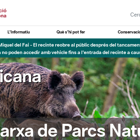
L'Informatiu
Què s'hi pot fer
Conservació
nt Miquel del Fai - El recinte reobre al públic després del tancam
o poden accedir amb vehicle fins a l'entrada del recinte a caus
ricana
arxa de Parcs Nat