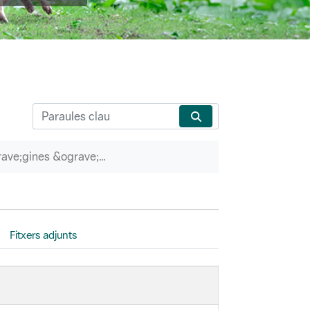
P&agrave;gines &ograve;rfenes
Fitxers adjunts