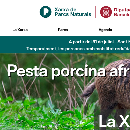
Salta al contingut principal
La Xarxa
Parcs
Agenda
A partir del 31 de juliol - Sa
Temporalment, les persones amb mobilitat reduïda n
Pesta porcina af
La X