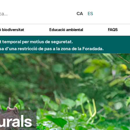
CA
ES
 biodiversitat
Educació ambiental
FAQS
ent temporal per motius de seguretat.
a d'una restricció de pas a la zona de la Foradada.
urals