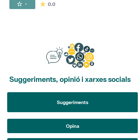
La mitjana de les valoracions és de 0 estr
-
0.0
Suggeriments, opinió i xarxes socials
Suggeriments
Opina