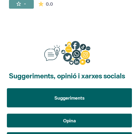
La mitjana de les valoracions és de 0 estr
-
0.0
Suggeriments, opinió i xarxes socials
Suggeriments
Opina