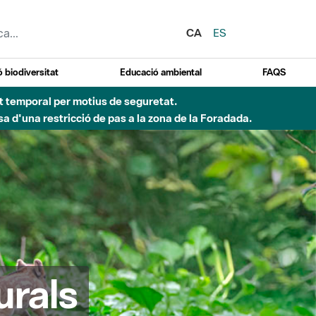
CA
ES
 biodiversitat
Educació ambiental
FAQS
ent temporal per motius de seguretat.
a d'una restricció de pas a la zona de la Foradada.
urals