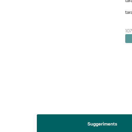
tar
tar
107
Suggeriments