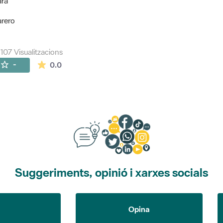
ara
arero
107 Visualitzacions
La mitjana de les valoracions és de 0 estrelles de
-
0.0
Suggeriments, opinió i xarxes socials
Opina