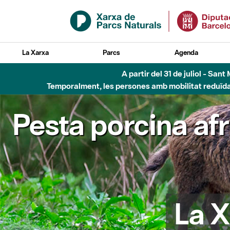
Salta al contingut principal
La Xarxa
Parcs
Agenda
A partir del 31 de juliol - Sa
Temporalment, les persones amb mobilitat reduïda n
Pesta porcina af
La X