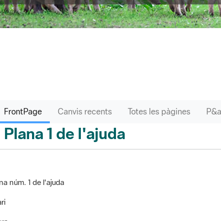
FrontPage
Canvis recents
Totes les pàgines
Plana 1 de l'ajuda
ontPage
na núm. 1 de l'ajuda
ri