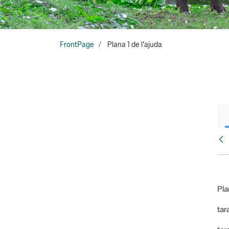
FrontPage
Plana 1 de l'ajuda
Fr
Pla
tara