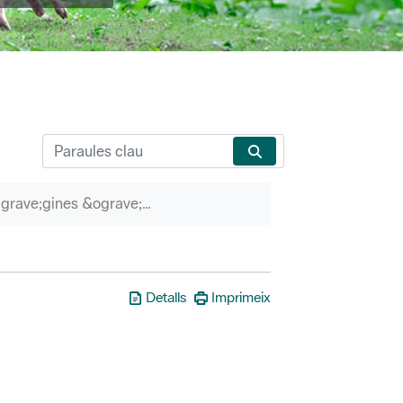
P&agrave;gines &ograve;rfenes
Detalls
Imprimeix