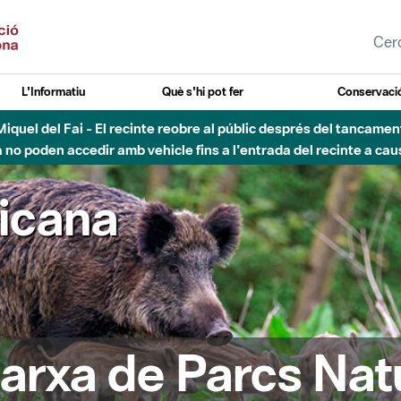
L'Informatiu
Què s'hi pot fer
Conservació
nt Miquel del Fai - El recinte reobre al públic després del tancam
o poden accedir amb vehicle fins a l'entrada del recinte a caus
ricana
arxa de Parcs Nat