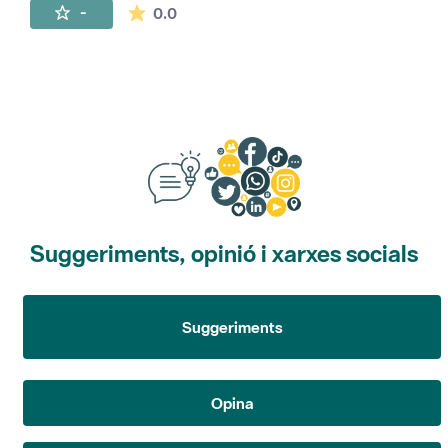
La mitjana de les valoracions és de 0 estr
-
0.0
Suggeriments, opinió i xarxes socials
Suggeriments
Opina