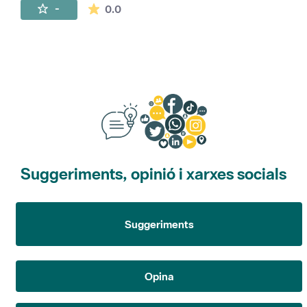
La mitjana de les valoracions és de 0 estr
-
0.0
Suggeriments, opinió i xarxes socials
Suggeriments
Opina