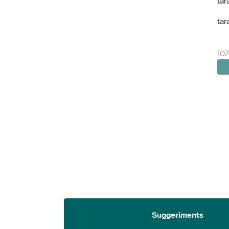
tar
tar
107
Suggeriments