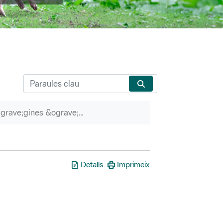
P&agrave;gines &ograve;rfenes
Detalls
Imprimeix