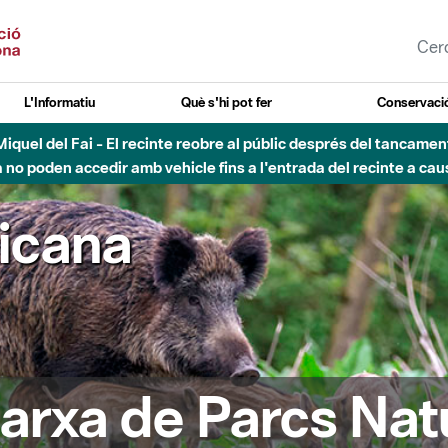
L'Informatiu
Què s'hi pot fer
Conservació
nt Miquel del Fai - El recinte reobre al públic després del tancam
o poden accedir amb vehicle fins a l'entrada del recinte a caus
ricana
arxa de Parcs Nat