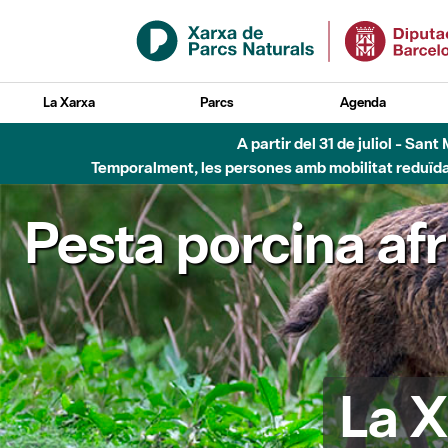
Salta al contingut principal
La Xarxa
Parcs
Agenda
A partir del 31 de juliol - Sa
Temporalment, les persones amb mobilitat reduïda n
Pesta porcina af
La X