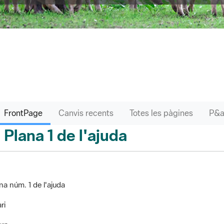
FrontPage
Canvis recents
Totes les pàgines
Plana 1 de l'ajuda
ontPage
na núm. 1 de l'ajuda
ri