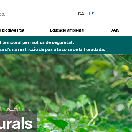
CA
ES
 biodiversitat
Educació ambiental
FAQS
ent temporal per motius de seguretat.
a d'una restricció de pas a la zona de la Foradada.
urals