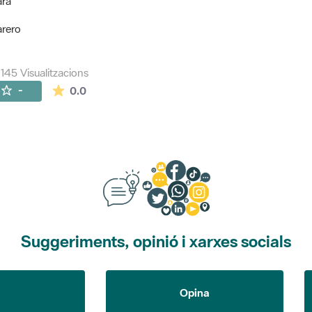
ara
arero
145 Visualitzacions
La mitjana de les valoracions és de 0 estrelles de
-
0.0
Suggeriments, opinió i xarxes socials
Opina