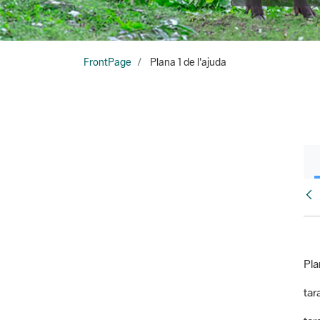
FrontPage
Plana 1 de l'ajuda
Fr
Pla
tara