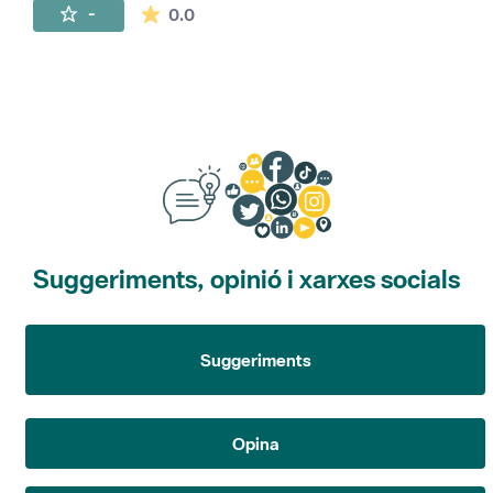
La mitjana de les valoracions és de 0 estr
-
0.0
Suggeriments, opinió i xarxes socials
Suggeriments
Opina