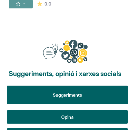
La mitjana de les valoracions és de 0 estr
-
0.0
Suggeriments, opinió i xarxes socials
Suggeriments
Opina