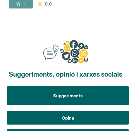
La mitjana de les valoracions és de 0 estr
-
0.0
Suggeriments, opinió i xarxes socials
Suggeriments
Opina