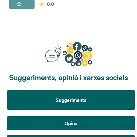
La mitjana de les valoracions és de 0 estr
-
0.0
Suggeriments, opinió i xarxes socials
Suggeriments
Opina