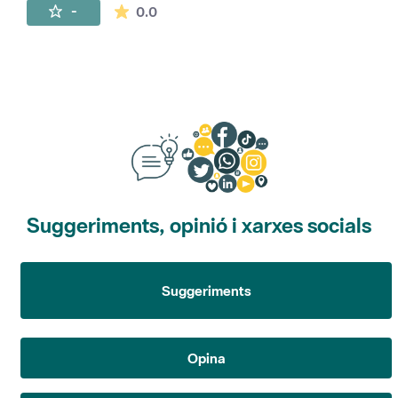
La mitjana de les valoracions és de 0 estr
-
0.0
Suggeriments, opinió i xarxes socials
Suggeriments
Opina