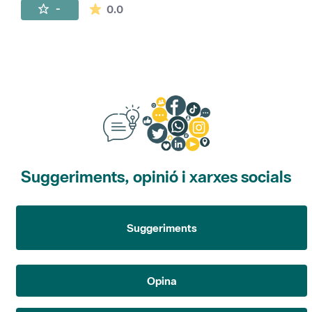
La mitjana de les valoracions és de 0 estr
-
0.0
Suggeriments, opinió i xarxes socials
Suggeriments
Opina