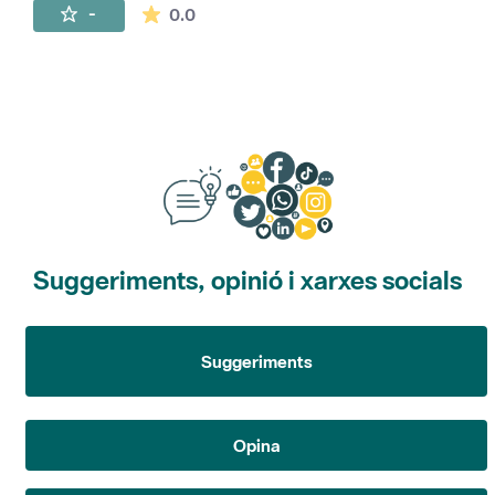
La mitjana de les valoracions és de 0 estr
-
0.0
Suggeriments, opinió i xarxes socials
Suggeriments
Opina