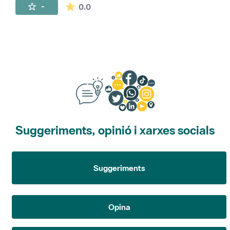
La mitjana de les valoracions és de 0 estr
-
0.0
Suggeriments, opinió i xarxes socials
Suggeriments
Opina